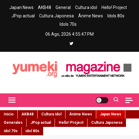
Skip
Japan News
AKB48
General
Cultura idol
Hello! Project
to
JPop actual
Cultura Japonesa
Ánime News
Idols 80s
content
Idols 70s
06 Ago, 2026
4:55:48 PM
Yumeki Magazine
Jpop y musica idol – Tu portal de jpop, movimiento idol y cultura
japonesa en español
Inicio
AKB48
Cultura idol
Ánime News
Japan News
Generales
JPop actual
Hello! Project
Cultura Japonesa
idol 70s
idol 80s