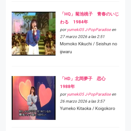
「HQ」菊池桃子 青春のいじ
わる 1984年
por
yumeki05 J-PopParadise
en
27 marzo 2026 a las 2:51
Momoko Kikuchi / Seishun no
ijiwaru
「HD」北岡夢子 恋心
1988年
por
yumeki05 J-PopParadise
en
26 marzo 2026 a las 3:57
Yumeko Kitaoka / Koigokoro