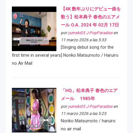
【4K 数年ぶりにデビュー曲を
歌う】松本典子 春色のエアメ
ール O.A. 2024 年 02月 17日
por
yumeki05 J-PopParadise
en
11 marzo 2026 a las 5:33
[Singing debut song for the
first time in several years] Noriko Matsumoto / Haruiro
no Air Mail
「HQ」松本典子 春色のエア
メール 1985年
por
yumeki05 J-PopParadise
en
11 marzo 2026 a las 5:23
Noriko Matsumoto / haruiro
no air mail