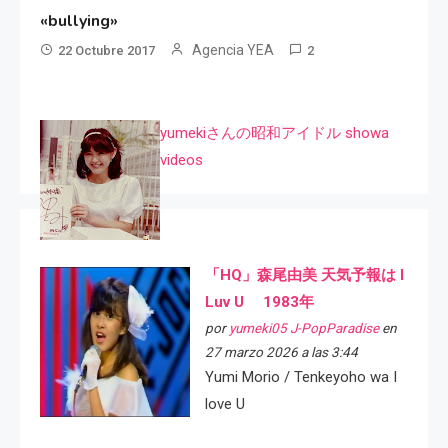
«bullying»
Agencia YEA
22 Octubre 2017
2
yumekiさんの昭和アイドル showa
videos
「HQ」森尾由美 天気予報は I
Luv U 1983年
por
yumeki05 J-PopParadise
en
27 marzo 2026 a las 3:44
Yumi Morio / Tenkeyoho wa I
love U