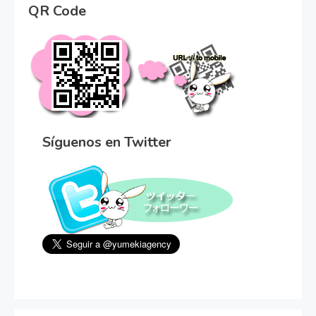
QR Code
Síguenos en Twitter