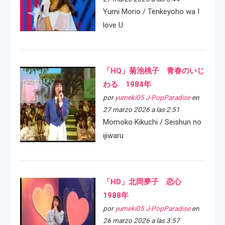
Yumi Morio / Tenkeyoho wa I
love U
「HQ」菊池桃子 青春のいじ
わる 1984年
por
yumeki05 J-PopParadise
en
27 marzo 2026 a las 2:51
Momoko Kikuchi / Seishun no
ijiwaru
「HD」北岡夢子 恋心
1988年
por
yumeki05 J-PopParadise
en
26 marzo 2026 a las 3:57