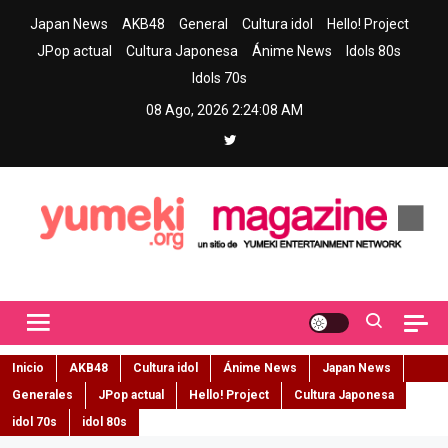
Skip
Japan News
AKB48
General
Cultura idol
Hello! Project
to
JPop actual
Cultura Japonesa
Ánime News
Idols 80s
content
Idols 70s
08 Ago, 2026
2:24:09 AM
Yumeki Magazine
Jpop y musica idol – Tu portal de jpop, movimiento idol y cultura
japonesa en español
Inicio
AKB48
Cultura idol
Ánime News
Japan News
Generales
JPop actual
Hello! Project
Cultura Japonesa
idol 70s
idol 80s