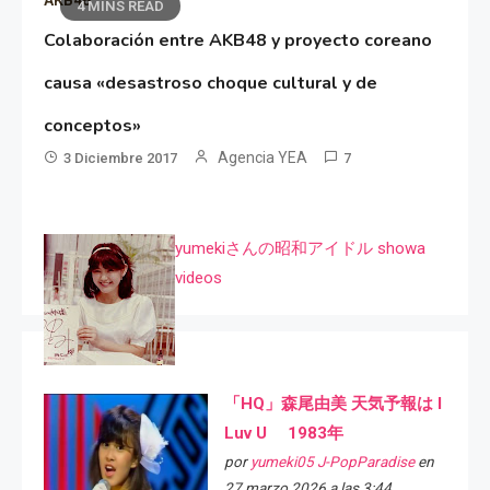
4 MINS READ
Colaboración entre AKB48 y proyecto coreano
causa «desastroso choque cultural y de
conceptos»
Agencia YEA
3 Diciembre 2017
7
yumekiさんの昭和アイドル showa
videos
「HQ」森尾由美 天気予報は I
Luv U 1983年
por
yumeki05 J-PopParadise
en
27 marzo 2026 a las 3:44