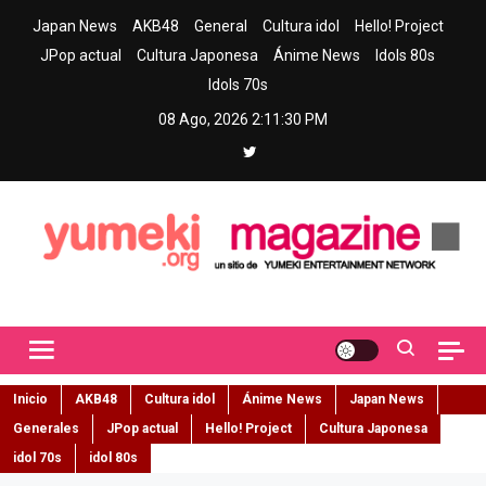
Skip
Japan News
AKB48
General
Cultura idol
Hello! Project
to
JPop actual
Cultura Japonesa
Ánime News
Idols 80s
content
Idols 70s
08 Ago, 2026
2:11:31 PM
Yumeki Magazine
Jpop y musica idol – Tu portal de jpop, movimiento idol y cultura
japonesa en español
Inicio
AKB48
Cultura idol
Ánime News
Japan News
Generales
JPop actual
Hello! Project
Cultura Japonesa
idol 70s
idol 80s