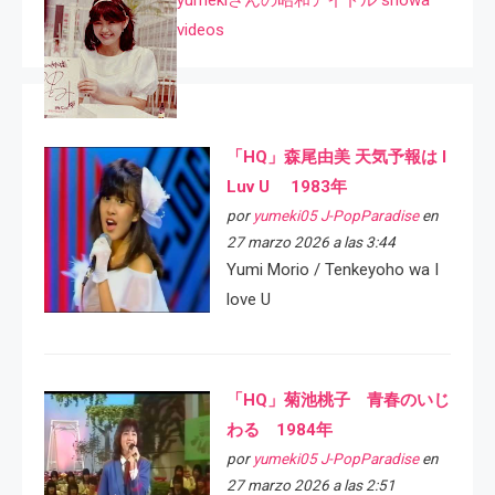
videos
「HQ」森尾由美 天気予報は I
Luv U 1983年
por
yumeki05 J-PopParadise
en
27 marzo 2026 a las 3:44
Yumi Morio / Tenkeyoho wa I
love U
「HQ」菊池桃子 青春のいじ
わる 1984年
por
yumeki05 J-PopParadise
en
27 marzo 2026 a las 2:51