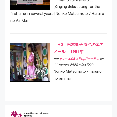
11 marzo 2026 a las 5:33
[Singing debut song for the
first time in several years] Noriko Matsumoto / Haruiro
no Air Mail
「HQ」松本典子 春色のエア
メール 1985年
por
yumeki05 J-PopParadise
en
11 marzo 2026 a las 5:23
Noriko Matsumoto / haruiro
no air mail