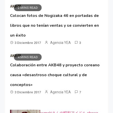
AKB48
2 MINS READ
Colocan fotos de Nogizaka 46 en portadas de
libros que no tenían ventas y se convierten en
un éxito
Agencia YEA
3 Diciembre 2017
3
AKB48
4 MINS READ
Colaboración entre AKB48 y proyecto coreano
causa «desastroso choque cultural y de
conceptos»
Agencia YEA
3 Diciembre 2017
7
yumekiさんの昭和アイドル showa