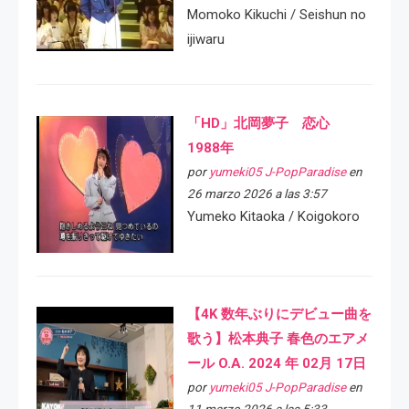
Momoko Kikuchi / Seishun no
ijiwaru
「HD」北岡夢子 恋心
1988年
por
yumeki05 J-PopParadise
en
26 marzo 2026 a las 3:57
Yumeko Kitaoka / Koigokoro
【4K 数年ぶりにデビュー曲を
歌う】松本典子 春色のエアメ
ール O.A. 2024 年 02月 17日
por
yumeki05 J-PopParadise
en