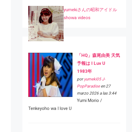
yumekiさんの昭和アイドル
showa videos
「HQ」森尾由美 天気
予報は I Luv U
1983年
por
yumeki05 J-
PopParadise
en 27
marzo 2026 a las 3:44
Yumi Morio /
Tenkeyoho wa I love U