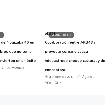
AKB48
D
4 MINS READ
 de Nogizaka 46 en
Colaboración entre AKB48 y
ibros que no tenían
proyecto coreano causa
nvierten en un éxito
«desastroso choque cultural y d
Agencia
017
conceptos»
Agencia
3 Diciembre 2017
YEA
7