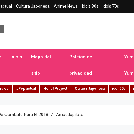
actual
Cultura Japonesa
Ánime News
Idols 80s
Idols 70s
a japonesa en español
o
Inicio
Mapa del
Politica de
Yume
sitio
privacidad
Yume
rales
JPop actual
Hello! Project
Cultura Japonesa
idol 70s
De Combate Para El 2018
Amaedapiloto