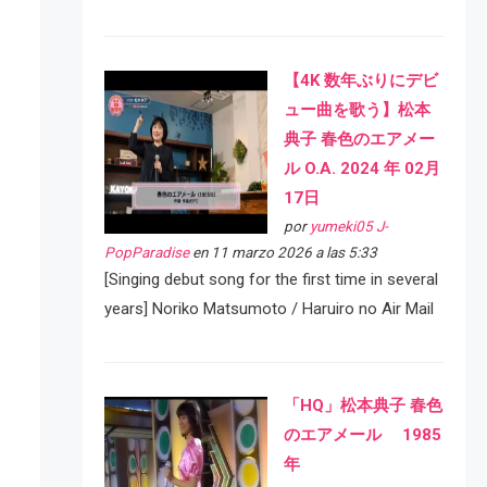
【4K 数年ぶりにデビ
ュー曲を歌う】松本
典子 春色のエアメー
ル O.A. 2024 年 02月
17日
por
yumeki05 J-
PopParadise
en 11 marzo 2026 a las 5:33
[Singing debut song for the first time in several
years] Noriko Matsumoto / Haruiro no Air Mail
「HQ」松本典子 春色
のエアメール 1985
年