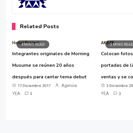
Related Posts
Hello! Project
AKB48
4 MINS READ
2 MINS REA
Integrantes originales de Morning
Colocan fotos
Musume se reúnen 20 años
portadas de l
después para cantar tema debut
ventas y se co
Agencia
17 Diciembre 2017
3 Diciembre 2
YEA
YEA
3
3