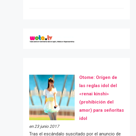
Otome: Orígen de
las reglas idol del
«renai kinshi»
(prohibición del
amor) para señoritas
idol
en 23 junio 2017
Tras el escándalo suscitado por el anuncio de