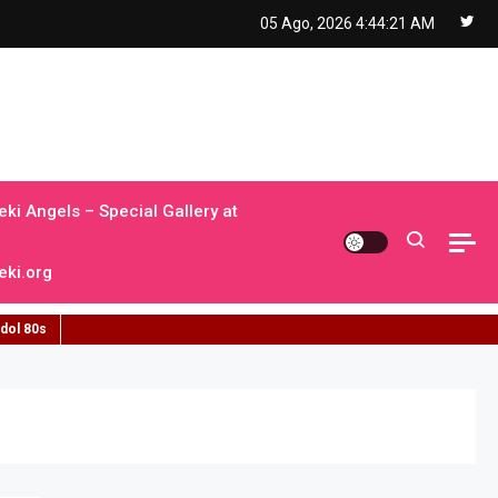
05 Ago, 2026
4:44:22 AM
ki Angels – Special Gallery at
ki.org
idol 80s