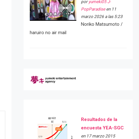
por
yumeki05 J-
PopParadise
en 11
marzo 2026 a las 5:23
Noriko Matsumoto /
haruiro no air mail
Resultados de la
encuesta YEA-SGC
en 17 marzo 2015