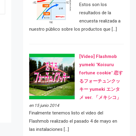
Estos son los
resultados de la
encuesta realizada a
nuestro público sobre los productos que […]
[Video] Flashmob
yumeki "Koisuru
fortune cookie" 恋す
e
るフォーチュンクッ
キー yumeki エンタ
メ ver. 「メキシコ」
en 15 junio 2014
Finalmente tenemos listo el video del
Flashmob realizado el pasado 4 de mayo en
las instalaciones […]