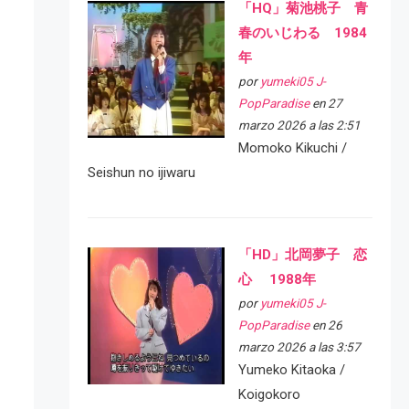
「HQ」菊池桃子 青
春のいじわる 1984
年
por
yumeki05 J-
PopParadise
en 27
marzo 2026 a las 2:51
Momoko Kikuchi /
Seishun no ijiwaru
「HD」北岡夢子 恋
心 1988年
por
yumeki05 J-
PopParadise
en 26
marzo 2026 a las 3:57
Yumeko Kitaoka /
Koigokoro