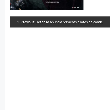
Navegación
Previous:
Defensa anuncia primeras pilotos de combate para el 2018
de
entradas