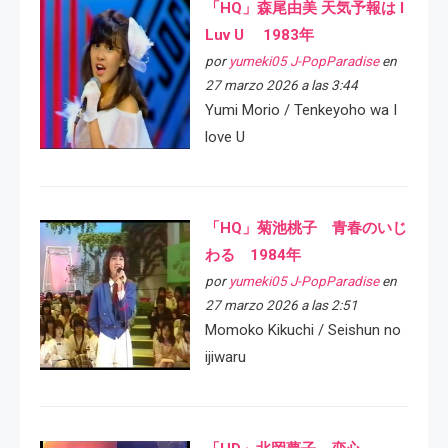
「HQ」森尾由美 天気予報は I
Luv U 1983年
por
yumeki05 J-PopParadise
en
27 marzo 2026 a las 3:44
Yumi Morio / Tenkeyoho wa I
love U
「HQ」菊池桃子 青春のいじ
わる 1984年
por
yumeki05 J-PopParadise
en
27 marzo 2026 a las 2:51
Momoko Kikuchi / Seishun no
ijiwaru