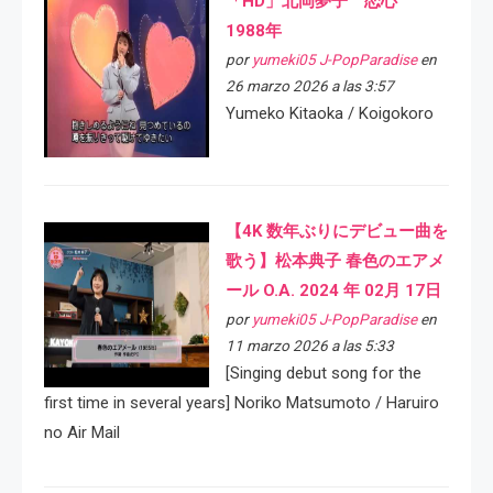
「HD」北岡夢子 恋心
1988年
por
yumeki05 J-PopParadise
en
26 marzo 2026 a las 3:57
Yumeko Kitaoka / Koigokoro
【4K 数年ぶりにデビュー曲を
歌う】松本典子 春色のエアメ
ール O.A. 2024 年 02月 17日
por
yumeki05 J-PopParadise
en
11 marzo 2026 a las 5:33
[Singing debut song for the
first time in several years] Noriko Matsumoto / Haruiro
no Air Mail