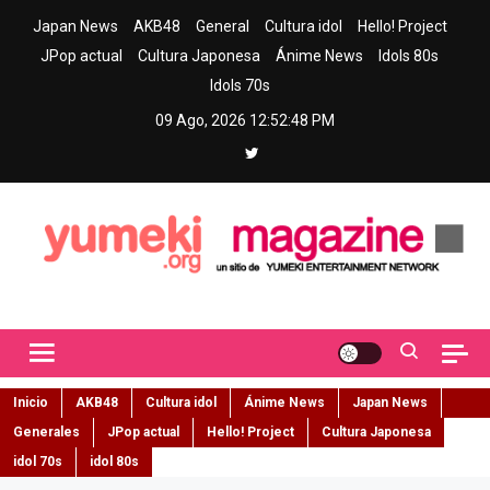
Skip
Japan News
AKB48
General
Cultura idol
Hello! Project
to
JPop actual
Cultura Japonesa
Ánime News
Idols 80s
content
Idols 70s
09 Ago, 2026
12:52:49 PM
Yumeki Magazine
Jpop y musica idol – Tu portal de jpop, movimiento idol y cultura
japonesa en español
Inicio
AKB48
Cultura idol
Ánime News
Japan News
Generales
JPop actual
Hello! Project
Cultura Japonesa
idol 70s
idol 80s