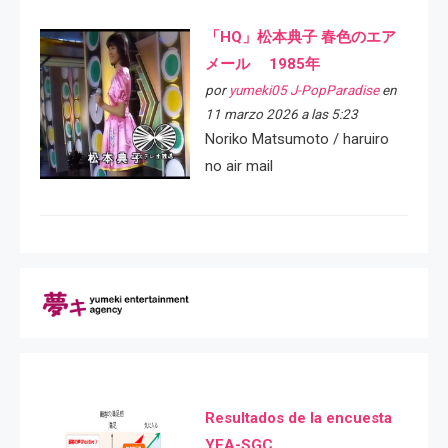
「HQ」松本典子 春色のエア
メール 1985年
por
yumeki05 J-PopParadise
en
11 marzo 2026 a las 5:23
Noriko Matsumoto / haruiro
no air mail
Resultados de la encuesta
YEA-SGC