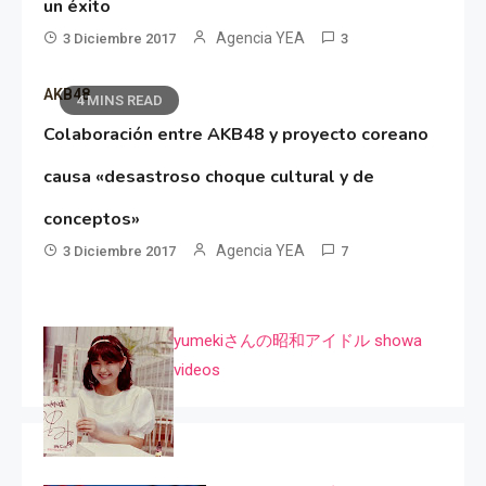
un éxito
Agencia YEA
3 Diciembre 2017
3
AKB48
4 MINS READ
Colaboración entre AKB48 y proyecto coreano
causa «desastroso choque cultural y de
conceptos»
Agencia YEA
3 Diciembre 2017
7
yumekiさんの昭和アイドル showa
videos