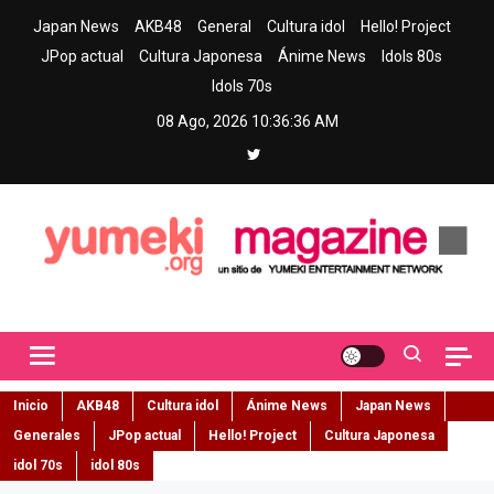
Skip
Japan News
AKB48
General
Cultura idol
Hello! Project
to
JPop actual
Cultura Japonesa
Ánime News
Idols 80s
content
Idols 70s
08 Ago, 2026
10:36:37 AM
Yumeki Magazine
Jpop y musica idol – Tu portal de jpop, movimiento idol y cultura
japonesa en español
Inicio
AKB48
Cultura idol
Ánime News
Japan News
Generales
JPop actual
Hello! Project
Cultura Japonesa
idol 70s
idol 80s