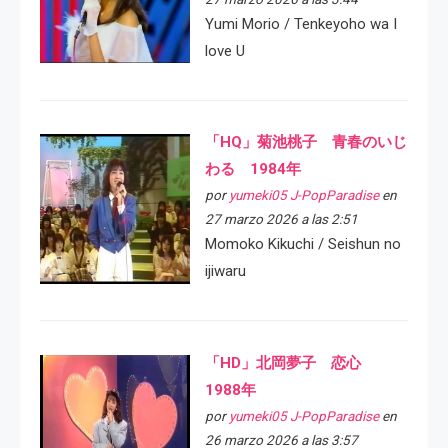
Yumi Morio / Tenkeyoho wa I
love U
「HQ」菊池桃子 青春のいじ
わる 1984年
por
yumeki05 J-PopParadise
en
27 marzo 2026 a las 2:51
Momoko Kikuchi / Seishun no
ijiwaru
「HD」北岡夢子 恋心
1988年
por
yumeki05 J-PopParadise
en
26 marzo 2026 a las 3:57