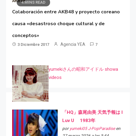
AKB48
4 MINS READ
Colaboración entre AKB48 y proyecto coreano
causa «desastroso choque cultural y de
conceptos»
Agencia YEA
3 Diciembre 2017
7
yumekiさんの昭和アイドル showa
videos
「HQ」森尾由美 天気予報は I
Luv U 1983年
por
yumeki05 J-PopParadise
en
27 marzo 2026 a las 3:44