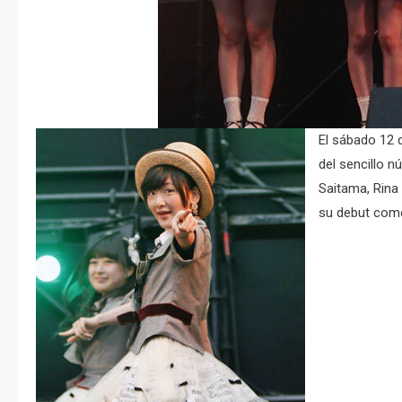
El sábado 12 
del sencillo 
Saitama, Rina 
su debut como