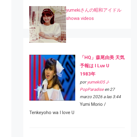
yumekiさんの昭和アイドル
showa videos
「HQ」森尾由美 天気
予報は I Luv U
1983年
por
yumeki05 J-
PopParadise
en 27
marzo 2026 a las 3:44
Yumi Morio /
Tenkeyoho wa I love U