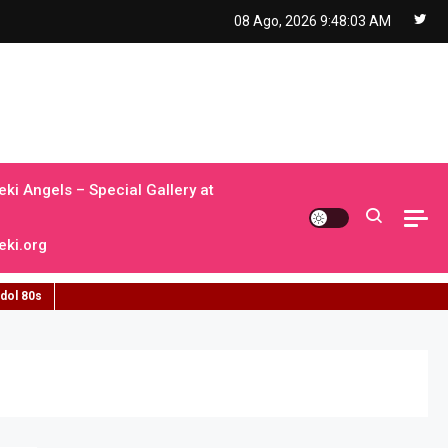
08 Ago, 2026
9:48:04 AM
ki Angels – Special Gallery at
ki.org
idol 80s