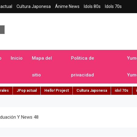
actual
Cultura Japonesa
Ánime News
Idols 80s
Idols 70s
a japonesa en español
o
Inicio
Mapa del
Politica de
Yume
sitio
privacidad
Yume
rales
JPop actual
Hello! Project
Cultura Japonesa
idol 70s
aduación Y News 48