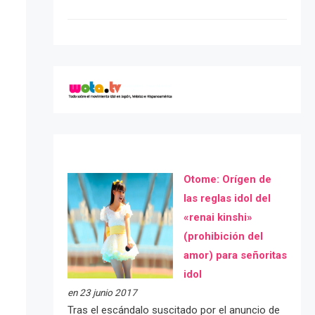
Otome: Orígen de
las reglas idol del
«renai kinshi»
(prohibición del
amor) para señoritas
idol
en 23 junio 2017
Tras el escándalo suscitado por el anuncio de