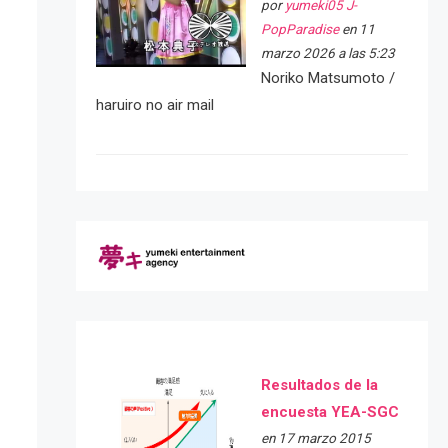
por
yumeki05 J-
PopParadise
en 11
marzo 2026 a las 5:23
Noriko Matsumoto /
haruiro no air mail
Resultados de la
encuesta YEA-SGC
en 17 marzo 2015