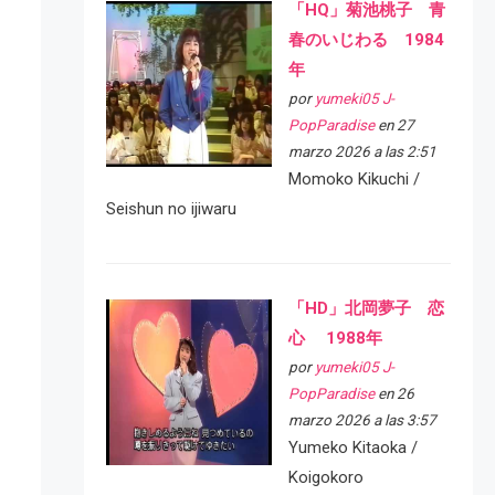
「HQ」菊池桃子 青
春のいじわる 1984
年
por
yumeki05 J-
PopParadise
en 27
marzo 2026 a las 2:51
Momoko Kikuchi /
Seishun no ijiwaru
「HD」北岡夢子 恋
心 1988年
por
yumeki05 J-
PopParadise
en 26
marzo 2026 a las 3:57
Yumeko Kitaoka /
Koigokoro