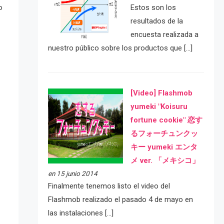
o
Estos son los
resultados de la
encuesta realizada a
nuestro público sobre los productos que […]
[Video] Flashmob
yumeki "Koisuru
fortune cookie" 恋す
るフォーチュンクッ
キー yumeki エンタ
メ ver. 「メキシコ」
en 15 junio 2014
Finalmente tenemos listo el video del
Flashmob realizado el pasado 4 de mayo en
las instalaciones […]