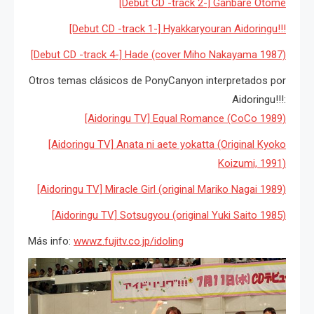
[Debut CD -track 2-] Ganbare Otome
[Debut CD -track 1-] Hyakkaryouran Aidoringu!!!
[Debut CD -track 4-] Hade (cover Miho Nakayama 1987)
Otros temas clásicos de PonyCanyon interpretados por
Aidoringu!!!:
[Aidoringu TV] Equal Romance (CoCo 1989)
[Aidoringu TV] Anata ni aete yokatta (Original Kyoko
Koizumi, 1991)
[Aidoringu TV] Miracle Girl (original Mariko Nagai 1989)
[Aidoringu TV] Sotsugyou (original Yuki Saito 1985)
Más info:
wwwz.fujitv.co.jp/idoling