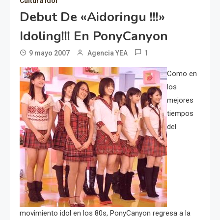
Cultura idol
Debut De «Aidoringu !!!»
Idoling!!! En PonyCanyon
1
9 mayo 2007
Agencia YEA
Como en
los
mejores
tiempos
del
movimiento idol en los 80s, PonyCanyon regresa a la