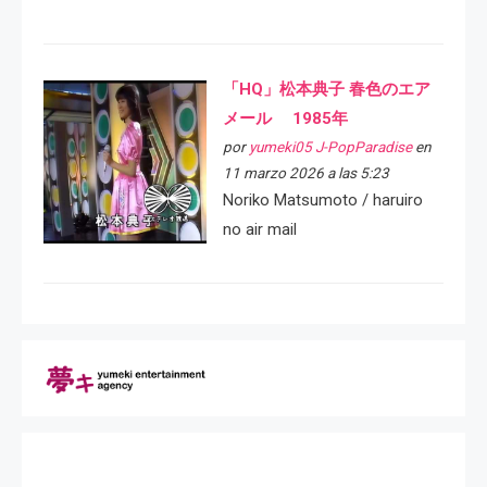
「HQ」松本典子 春色のエア
メール 1985年
por
yumeki05 J-PopParadise
en
11 marzo 2026 a las 5:23
Noriko Matsumoto / haruiro
no air mail