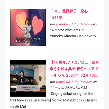
「HD」北岡夢子 恋心
1988年
por
yumeki05 J-PopParadise
en
26 marzo 2026 a las 3:57
Yumeko Kitaoka / Koigokoro
【4K 数年ぶりにデビュー曲を
歌う】松本典子 春色のエアメ
ール O.A. 2024 年 02月 17日
por
yumeki05 J-PopParadise
en
11 marzo 2026 a las 5:33
[Singing debut song for the
first time in several years] Noriko Matsumoto / Haruiro
no Air Mail