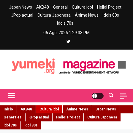
Skip
Japan News
AKB48
General
Cultura idol
Hello! Project
to
JPop actual
Cultura Japonesa
Ánime News
Idols 80s
content
Idols 70s
06 Ago, 2026
1:29:35 PM
Yumeki Magazine
Jpop y musica idol – Tu portal de jpop, movimiento idol y cultura
japonesa en español
Inicio
AKB48
Cultura idol
Ánime News
Japan News
Generales
JPop actual
Hello! Project
Cultura Japonesa
idol 70s
idol 80s