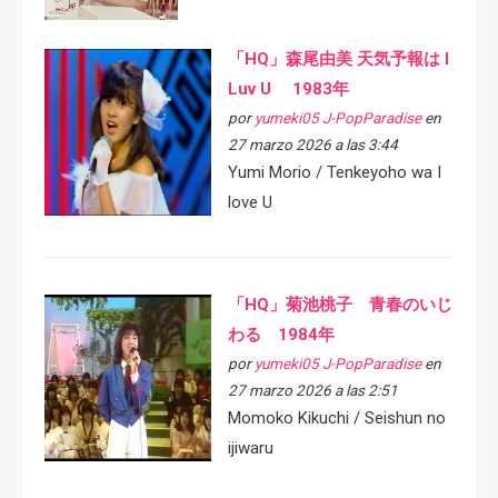
「HQ」森尾由美 天気予報は I
Luv U 1983年
por
yumeki05 J-PopParadise
en
27 marzo 2026 a las 3:44
Yumi Morio / Tenkeyoho wa I
love U
「HQ」菊池桃子 青春のいじ
わる 1984年
por
yumeki05 J-PopParadise
en
27 marzo 2026 a las 2:51
Momoko Kikuchi / Seishun no
ijiwaru