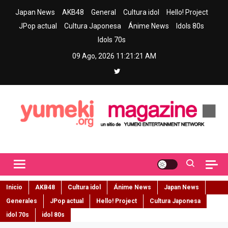
Skip
Japan News
AKB48
General
Cultura idol
Hello! Project
to
JPop actual
Cultura Japonesa
Ánime News
Idols 80s
content
Idols 70s
09 Ago, 2026
11:21:22 AM
Yumeki Magazine
Jpop y musica idol – Tu portal de jpop, movimiento idol y cultura
japonesa en español
Inicio
AKB48
Cultura idol
Ánime News
Japan News
Generales
JPop actual
Hello! Project
Cultura Japonesa
idol 70s
idol 80s