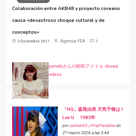
Colaboración entre AKB48 y proyecto coreano
causa «desastroso choque cultural y de
conceptos»
Agencia YEA
3 Diciembre 2017
7
yumekiさんの昭和アイドル showa
videos
「HQ」森尾由美 天気予報は I
Luv U 1983年
por
yumeki05 J-PopParadise
en
27 marzo 2026 a las 3:44