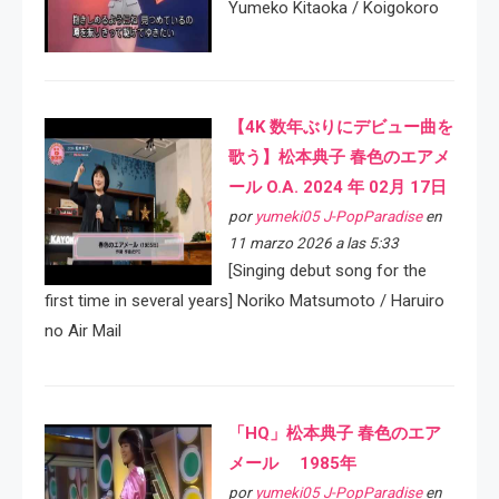
Yumeko Kitaoka / Koigokoro
【4K 数年ぶりにデビュー曲を
歌う】松本典子 春色のエアメ
ール O.A. 2024 年 02月 17日
por
yumeki05 J-PopParadise
en
11 marzo 2026 a las 5:33
[Singing debut song for the
first time in several years] Noriko Matsumoto / Haruiro
no Air Mail
「HQ」松本典子 春色のエア
メール 1985年
por
yumeki05 J-PopParadise
en