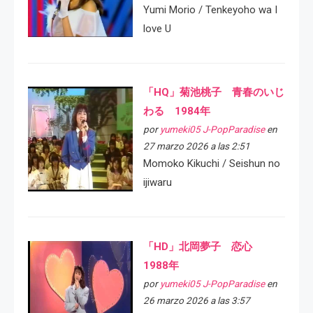
Yumi Morio / Tenkeyoho wa I
love U
「HQ」菊池桃子 青春のいじ
わる 1984年
por
yumeki05 J-PopParadise
en
27 marzo 2026 a las 2:51
Momoko Kikuchi / Seishun no
ijiwaru
「HD」北岡夢子 恋心
1988年
por
yumeki05 J-PopParadise
en
26 marzo 2026 a las 3:57