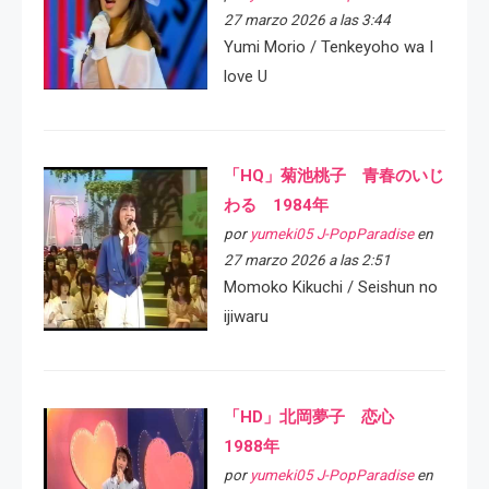
27 marzo 2026 a las 3:44
Yumi Morio / Tenkeyoho wa I
love U
「HQ」菊池桃子 青春のいじ
わる 1984年
por
yumeki05 J-PopParadise
en
27 marzo 2026 a las 2:51
Momoko Kikuchi / Seishun no
ijiwaru
「HD」北岡夢子 恋心
1988年
por
yumeki05 J-PopParadise
en