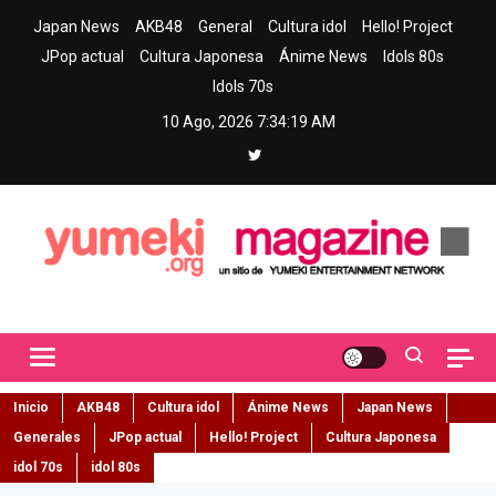
Skip
Japan News
AKB48
General
Cultura idol
Hello! Project
to
JPop actual
Cultura Japonesa
Ánime News
Idols 80s
content
Idols 70s
10 Ago, 2026
7:34:20 AM
Yumeki Magazine
Jpop y musica idol – Tu portal de jpop, movimiento idol y cultura
japonesa en español
Inicio
AKB48
Cultura idol
Ánime News
Japan News
Generales
JPop actual
Hello! Project
Cultura Japonesa
idol 70s
idol 80s