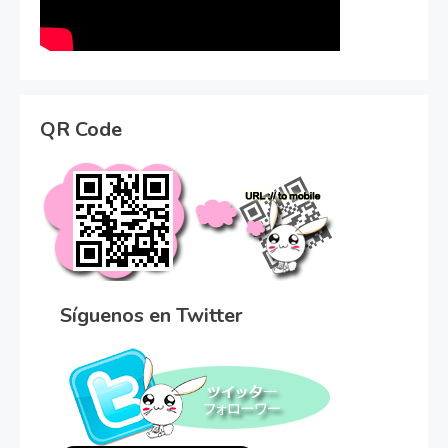
QR Code
Síguenos en Twitter