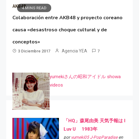
AKB48
4 MINS READ
Colaboración entre AKB48 y proyecto coreano
causa «desastroso choque cultural y de
conceptos»
Agencia YEA
3 Diciembre 2017
7
yumekiさんの昭和アイドル showa
videos
「HQ」森尾由美 天気予報は I
Luv U 1983年
por
yumeki05 J-PopParadise
en