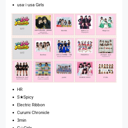
usa☆usa Girls
HR
S★Spicy
Electric Ribbon
Curumi Chronicle
3min