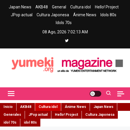
Skip
Japan News
AKB48
General
Cultura idol
Hello! Project
to
JPop actual
Cultura Japonesa
Ánime News
Idols 80s
content
Idols 70s
08 Ago, 2026
7:02:15 AM
Yumeki Magazine
Jpop y musica idol – Tu portal de jpop, movimiento idol y cultura
japonesa en español
Inicio
AKB48
Cultura idol
Ánime News
Japan News
Generales
JPop actual
Hello! Project
Cultura Japonesa
idol 70s
idol 80s