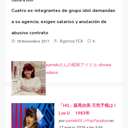
Cultura idol
Cuatro ex-integrantes de grupo idol demandan
a su agencia; exigen salarios y anulación de
abusivo contrato
Agencia YEA
18 Noviembre 2017
0
yumekiさんの昭和アイドル showa
videos
「HQ」森尾由美 天気予報は I
Luv U 1983年
por
yumeki05 J-PopParadise
en
27 marzo 2026 a las 3:44