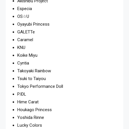
Akishibu Project
Especia
OS☆U
Oyayubi Princess
GALETTe
Caramel
KNU
Koike Miyu
Cyntia
Takoyaki Rainbow
Tsuki to Taiyou
Tokyo Performance Doll
P.IDL
Hime Carat
Houkago Princess
Yoshida Rinne
Lucky Colors