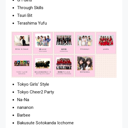
G☆Girls
Through Skills
Tsuri Bit
Terashima Yufu
Tokyo Girls’ Style
Tokyo Cheer2 Party
Na-Na
nananon
Barbee
Bakusute Sotokanda Icchome