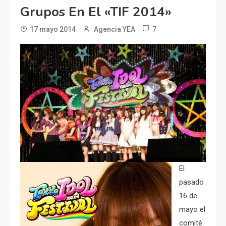
Grupos En El «TIF 2014»
7
17 mayo 2014
Agencia YEA
El
pasado
16 de
mayo el
comité