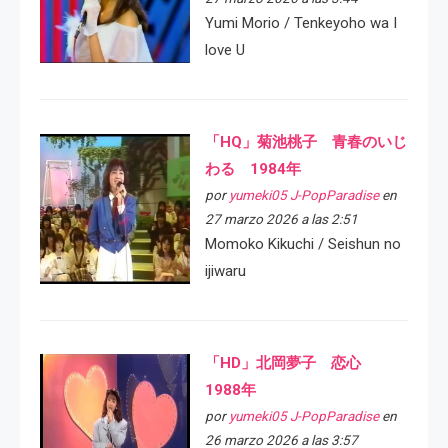
Yumi Morio / Tenkeyoho wa I
love U
「HQ」菊池桃子 青春のいじ
わる 1984年
por
yumeki05 J-PopParadise
en
27 marzo 2026 a las 2:51
Momoko Kikuchi / Seishun no
ijiwaru
「HD」北岡夢子 恋心
1988年
por
yumeki05 J-PopParadise
en
26 marzo 2026 a las 3:57