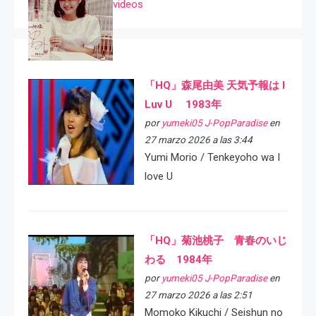
videos
「HQ」森尾由美 天気予報は I
Luv U 1983年
por
yumeki05 J-PopParadise
en
27 marzo 2026 a las 3:44
Yumi Morio / Tenkeyoho wa I
love U
「HQ」菊池桃子 青春のいじ
わる 1984年
por
yumeki05 J-PopParadise
en
27 marzo 2026 a las 2:51
Momoko Kikuchi / Seishun no