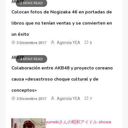
AKB48
2 MINS READ
Colocan fotos de Nogizaka 46 en portadas de
libros que no tenían ventas y se convierten en
un éxito
Agencia YEA
3 Diciembre 2017
3
AKB48
4 MINS READ
Colaboración entre AKB48 y proyecto coreano
causa «desastroso choque cultural y de
conceptos»
Agencia YEA
3 Diciembre 2017
7
yumekiさんの昭和アイドル showa