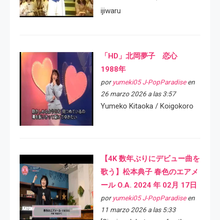
ijiwaru
「HD」北岡夢子 恋心
1988年
por
yumeki05 J-PopParadise
en
26 marzo 2026 a las 3:57
Yumeko Kitaoka / Koigokoro
【4K 数年ぶりにデビュー曲を
歌う】松本典子 春色のエアメ
ール O.A. 2024 年 02月 17日
por
yumeki05 J-PopParadise
en
11 marzo 2026 a las 5:33