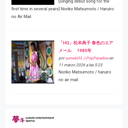
[Singing debut song for the
first time in several years] Noriko Matsumoto / Haruiro
no Air Mail
「HQ」松本典子 春色のエア
メール 1985年
por
yumeki05 J-PopParadise
en
11 marzo 2026 a las 5:23
Noriko Matsumoto / haruiro
no air mail