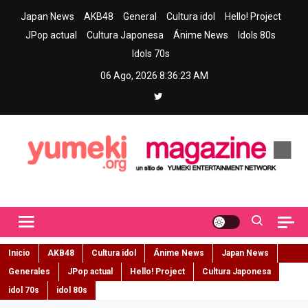
Skip
Japan News
AKB48
General
Cultura idol
Hello! Project
to
JPop actual
Cultura Japonesa
Ánime News
Idols 80s
content
Idols 70s
06 Ago, 2026
8:36:24 AM
Yumeki Magazine
Jpop y musica idol – Tu portal de jpop, movimiento idol y cultura
japonesa en español
Inicio
AKB48
Cultura idol
Ánime News
Japan News
Generales
JPop actual
Hello! Project
Cultura Japonesa
idol 70s
idol 80s