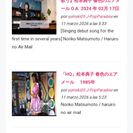
歌う】松本典子 春色のエアメ
ール O.A. 2024 年 02月 17日
por
yumeki05 J-PopParadise
en
11 marzo 2026 a las 5:33
[Singing debut song for the
first time in several years] Noriko Matsumoto / Haruiro
no Air Mail
「HQ」松本典子 春色のエア
メール 1985年
por
yumeki05 J-PopParadise
en
11 marzo 2026 a las 5:23
Noriko Matsumoto / haruiro
no air mail