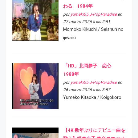
わる 1984年
por
yumeki05 J-PopParadise
en
27 marzo 2026 a las 2:51
Momoko Kikuchi / Seishun no
ijiwaru
「HD」北岡夢子 恋心
1988年
por
yumeki05 J-PopParadise
en
26 marzo 2026 a las 3:57
Yumeko Kitaoka / Koigokoro
【4K 数年ぶりにデビュー曲を