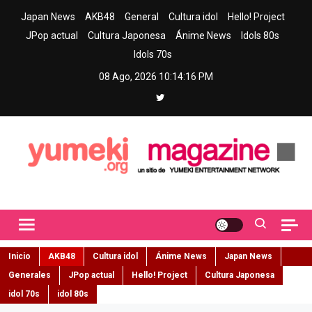
Skip
Japan News
AKB48
General
Cultura idol
Hello! Project
to
JPop actual
Cultura Japonesa
Ánime News
Idols 80s
content
Idols 70s
08 Ago, 2026
10:14:18 PM
Yumeki Magazine
Jpop y musica idol – Tu portal de jpop, movimiento idol y cultura
japonesa en español
Inicio
AKB48
Cultura idol
Ánime News
Japan News
Generales
JPop actual
Hello! Project
Cultura Japonesa
idol 70s
idol 80s