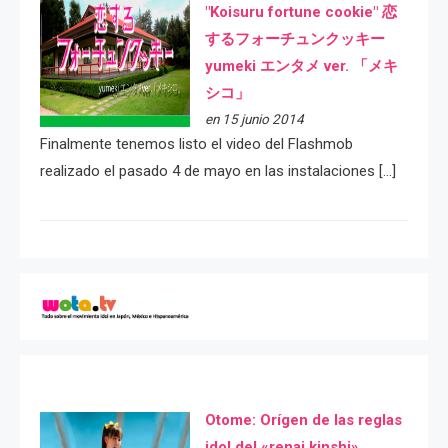
"Koisuru fortune cookie" 恋
するフォーチュンクッキー
yumeki エンタメ ver. 「メキ
シコ」
en 15 junio 2014
Finalmente tenemos listo el video del Flashmob
realizado el pasado 4 de mayo en las instalaciones […]
Otome: Orígen de las reglas
idol del «renai kinshi»