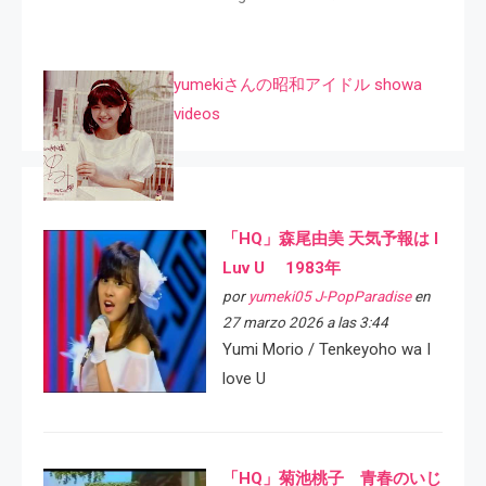
yumekiさんの昭和アイドル showa
videos
「HQ」森尾由美 天気予報は I
Luv U 1983年
por
yumeki05 J-PopParadise
en
27 marzo 2026 a las 3:44
Yumi Morio / Tenkeyoho wa I
love U
「HQ」菊池桃子 青春のいじ