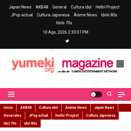
Skip
Japan News
AKB48
General
Cultura idol
Hello! Project
to
JPop actual
Cultura Japonesa
Ánime News
Idols 80s
content
Idols 70s
10 Ago, 2026
2:33:08 PM
Yumeki Magazine
Jpop y musica idol – Tu portal de jpop, movimiento idol y cultura
japonesa en español
Inicio
AKB48
Cultura idol
Ánime News
Japan News
Generales
JPop actual
Hello! Project
Cultura Japonesa
idol 70s
idol 80s