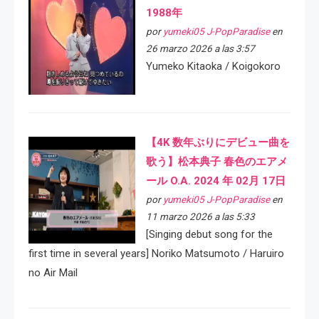
1988年
por
yumeki05 J-PopParadise
en
26 marzo 2026 a las 3:57
Yumeko Kitaoka / Koigokoro
【4K 数年ぶりにデビュー曲を
歌う】松本典子 春色のエアメ
ール O.A. 2024 年 02月 17日
por
yumeki05 J-PopParadise
en
11 marzo 2026 a las 5:33
[Singing debut song for the
first time in several years] Noriko Matsumoto / Haruiro
no Air Mail