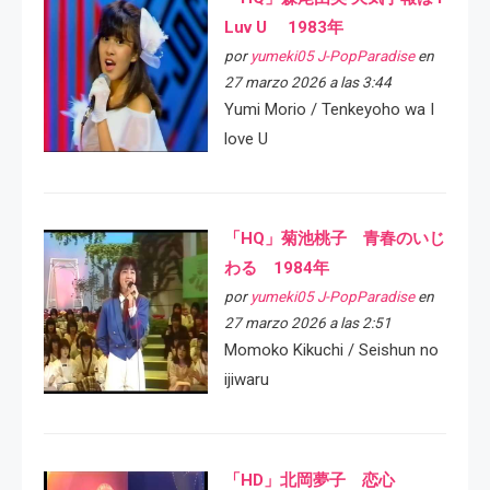
Luv U 1983年
por
yumeki05 J-PopParadise
en
27 marzo 2026 a las 3:44
Yumi Morio / Tenkeyoho wa I
love U
「HQ」菊池桃子 青春のいじ
わる 1984年
por
yumeki05 J-PopParadise
en
27 marzo 2026 a las 2:51
Momoko Kikuchi / Seishun no
ijiwaru
「HD」北岡夢子 恋心