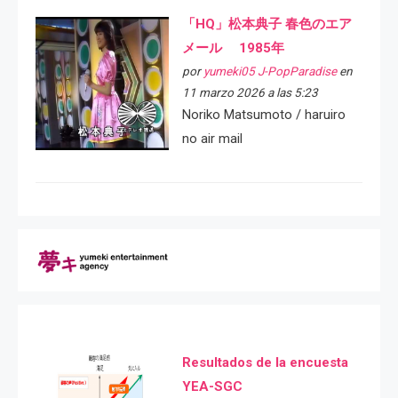
「HQ」松本典子 春色のエア
メール 1985年
por
yumeki05 J-PopParadise
en
11 marzo 2026 a las 5:23
Noriko Matsumoto / haruiro
no air mail
Resultados de la encuesta
YEA-SGC