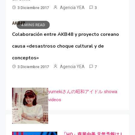
Agencia YEA
3 Diciembre 2017
3
AKB48
4 MINS READ
Colaboración entre AKB48 y proyecto coreano
causa «desastroso choque cultural y de
conceptos»
Agencia YEA
3 Diciembre 2017
7
yumekiさんの昭和アイドル showa
videos
「HQ」森尾由美 天気予報は I