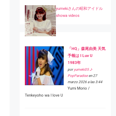
yumekiさんの昭和アイドル
showa videos
「HQ」森尾由美 天気
予報は I Luv U
1983年
por
yumeki05 J-
PopParadise
en 27
marzo 2026 a las 3:44
Yumi Morio /
Tenkeyoho wa I love U