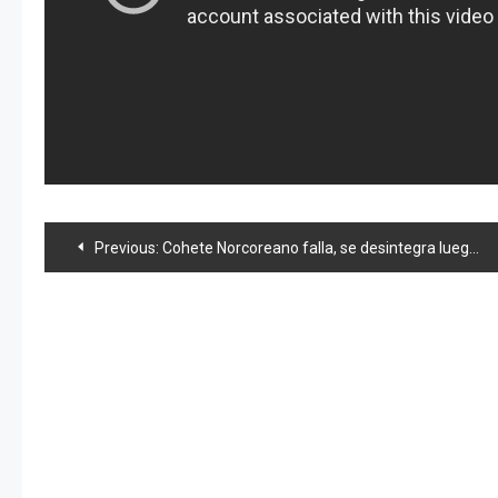
Navegación
Previous:
Cohete Norcoreano falla, se desintegra luego de su lanzamiento
de
entradas