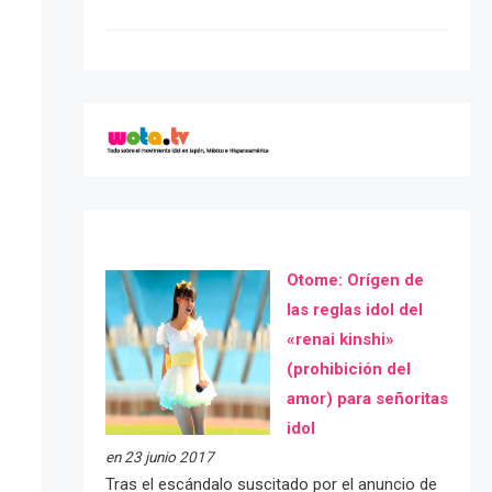
Otome: Orígen de
las reglas idol del
«renai kinshi»
(prohibición del
amor) para señoritas
idol
en 23 junio 2017
Tras el escándalo suscitado por el anuncio de