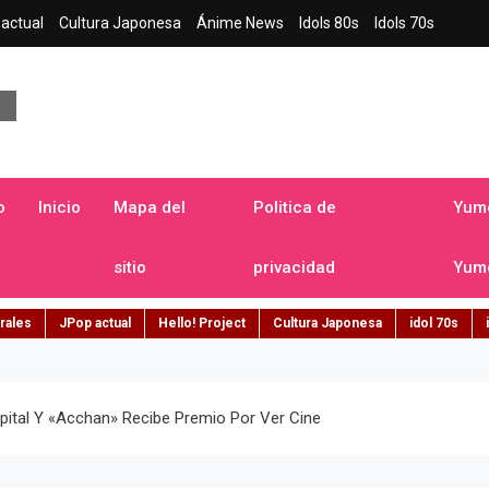
actual
Cultura Japonesa
Ánime News
Idols 80s
Idols 70s
a japonesa en español
o
Inicio
Mapa del
Politica de
Yume
sitio
privacidad
Yume
rales
JPop actual
Hello! Project
Cultura Japonesa
idol 70s
pital Y «Acchan» Recibe Premio Por Ver Cine