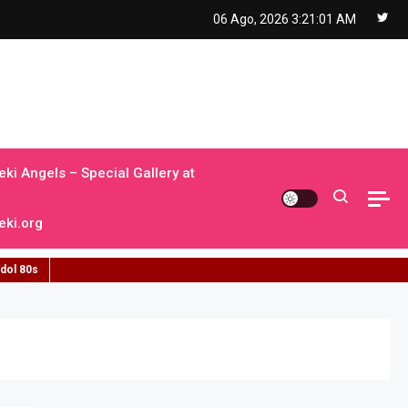
06 Ago, 2026
3:21:02 AM
ki Angels – Special Gallery at
ki.org
idol 80s