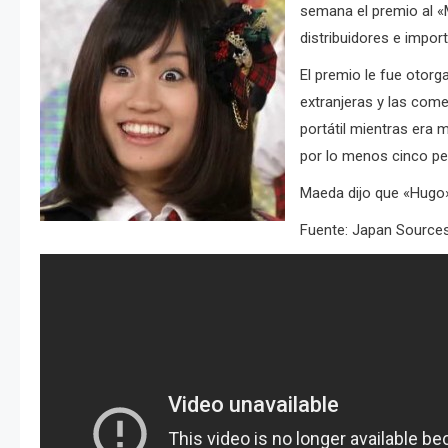
semana el premio al «M
distribuidores e impor
El premio le fue otor
extranjeras y las come
portátil mientras era 
por lo menos cinco pe
Maeda dijo que «Hugo» 
Fuente: Japan Source