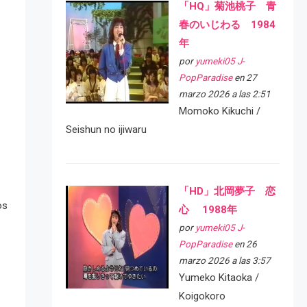
「HQ」菊池桃子 青
春のいじわる 1984
年
por
yumeki05 J-
PopParadise
en 27
marzo 2026 a las 2:51
Momoko Kikuchi /
Seishun no ijiwaru
「HD」北岡夢子 恋
os
心 1988年
por
yumeki05 J-
PopParadise
en 26
marzo 2026 a las 3:57
Yumeko Kitaoka /
Koigokoro