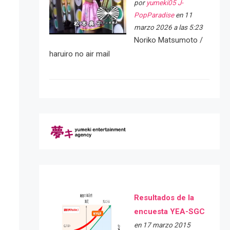
por
yumeki05 J-
PopParadise
en 11
marzo 2026 a las 5:23
Noriko Matsumoto /
haruiro no air mail
Resultados de la
encuesta YEA-SGC
en 17 marzo 2015