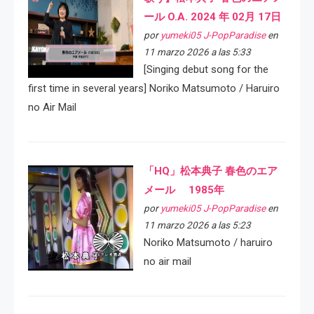
ール O.A. 2024 年 02月 17日
por
yumeki05 J-PopParadise
en
11 marzo 2026 a las 5:33
[Singing debut song for the
first time in several years] Noriko Matsumoto / Haruiro
no Air Mail
「HQ」松本典子 春色のエア
メール 1985年
por
yumeki05 J-PopParadise
en
11 marzo 2026 a las 5:23
Noriko Matsumoto / haruiro
no air mail