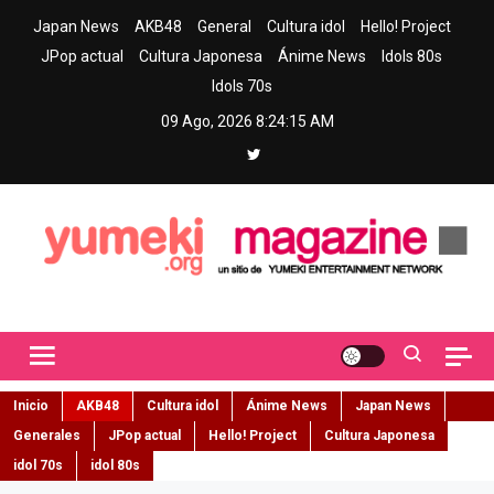
Skip
Japan News
AKB48
General
Cultura idol
Hello! Project
to
JPop actual
Cultura Japonesa
Ánime News
Idols 80s
content
Idols 70s
09 Ago, 2026
8:24:17 AM
Yumeki Magazine
Jpop y musica idol – Tu portal de jpop, movimiento idol y cultura
japonesa en español
Inicio
AKB48
Cultura idol
Ánime News
Japan News
Generales
JPop actual
Hello! Project
Cultura Japonesa
idol 70s
idol 80s