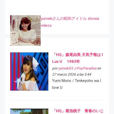
yumekiさんの昭和アイドル showa
videos
「HQ」森尾由美 天気予報は I
Luv U 1983年
por
yumeki05 J-PopParadise
en
27 marzo 2026 a las 3:44
Yumi Morio / Tenkeyoho wa I
love U
「HQ」菊池桃子 青春のいじ