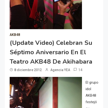
AKB48
(Update Video) Celebran Su
Séptimo Aniversario En El
Teatro AKB48 De Akihabara
14
8 diciembre 2012
Agencia YEA
El grupo
idol
AKB48
festejó