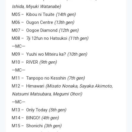
Ishida, Miyuki Watanabe)
M05 – Kibou ni Tsuite
(14th gen)
M06 – Ougon Centre
(13th gen)
M07 – Oogoe Diamond
(12th gen)
M08 – 7ji 12fun no Hatsukoi
(11th gen)
—MC—
M09 – Yuuhi wo Miteiru ka?
(10th gen)
M10 – RIVER
(9th gen)
—MC—
M11 – Tanpopo no Kesshin
(7th gen)
M12 – Himawari
(Misato Nonaka, Sayaka Akimoto,
Natsumi Matsubara, Megumi Ohori)
—MC—
M13 – Only Today
(5th gen)
M14 – BINGO!
(4th gen)
M15 – Shonichi
(3th gen)