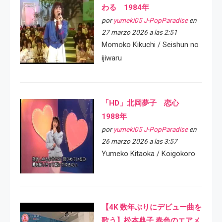
わる 1984年
por
yumeki05 J-PopParadise
en
27 marzo 2026 a las 2:51
Momoko Kikuchi / Seishun no
ijiwaru
「HD」北岡夢子 恋心
1988年
por
yumeki05 J-PopParadise
en
26 marzo 2026 a las 3:57
Yumeko Kitaoka / Koigokoro
【4K 数年ぶりにデビュー曲を
歌う】松本典子 春色のエアメ