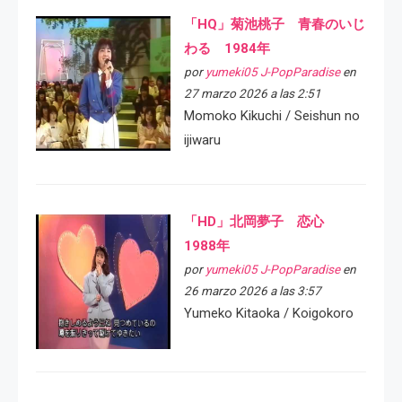
「HQ」菊池桃子 青春のいじ
わる 1984年
por
yumeki05 J-PopParadise
en
27 marzo 2026 a las 2:51
Momoko Kikuchi / Seishun no
ijiwaru
「HD」北岡夢子 恋心
1988年
por
yumeki05 J-PopParadise
en
26 marzo 2026 a las 3:57
Yumeko Kitaoka / Koigokoro