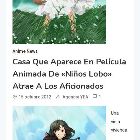
Ánime News
Casa Que Aparece En Película
Animada De «niños Lobo»
Atrae A Los Aficionados
1
15 octubre 2012
Agencia YEA
Una
vieja
vivienda