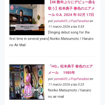
【4K 数年ぶりにデビュー曲を
歌う】松本典子 春色のエアメ
ール O.A. 2024 年 02月 17日
por
yumeki05 J-PopParadise
en
11 marzo 2026 a las 5:33
[Singing debut song for the
first time in several years] Noriko Matsumoto / Haruiro
no Air Mail
「HQ」松本典子 春色のエア
メール 1985年
por
yumeki05 J-PopParadise
en
11 marzo 2026 a las 5:23
Noriko Matsumoto / haruiro
no air mail