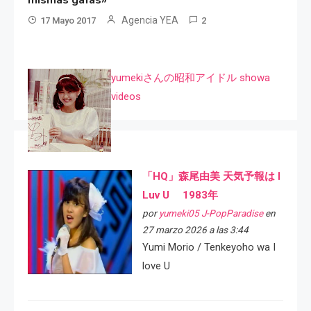
mismas gafas»
Agencia YEA
17 Mayo 2017
2
yumekiさんの昭和アイドル showa
videos
「HQ」森尾由美 天気予報は I
Luv U 1983年
por
yumeki05 J-PopParadise
en
27 marzo 2026 a las 3:44
Yumi Morio / Tenkeyoho wa I
love U