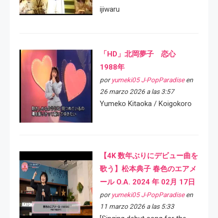
ijiwaru
「HD」北岡夢子 恋心
1988年
por
yumeki05 J-PopParadise
en
26 marzo 2026 a las 3:57
Yumeko Kitaoka / Koigokoro
【4K 数年ぶりにデビュー曲を
歌う】松本典子 春色のエアメ
ール O.A. 2024 年 02月 17日
por
yumeki05 J-PopParadise
en
11 marzo 2026 a las 5:33