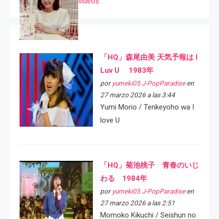
videos
「HQ」森尾由美 天気予報は I
Luv U 1983年
por
yumeki05 J-PopParadise
en
27 marzo 2026 a las 3:44
Yumi Morio / Tenkeyoho wa I
love U
「HQ」菊池桃子 青春のいじ
わる 1984年
por
yumeki05 J-PopParadise
en
27 marzo 2026 a las 2:51
Momoko Kikuchi / Seishun no