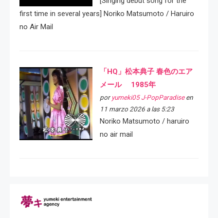
[Singing debut song for the
first time in several years] Noriko Matsumoto / Haruiro
no Air Mail
「HQ」松本典子 春色のエア
メール 1985年
por
yumeki05 J-PopParadise
en
11 marzo 2026 a las 5:23
Noriko Matsumoto / haruiro
no air mail