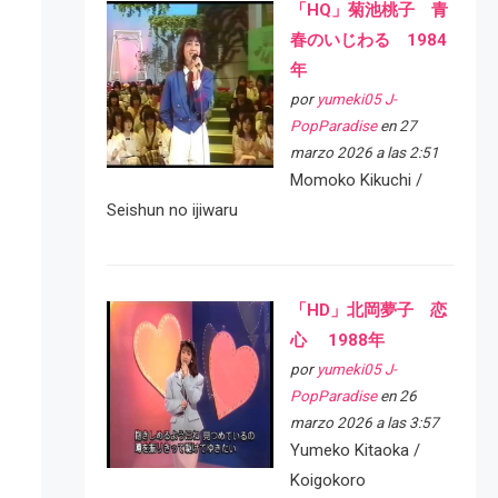
「HQ」菊池桃子 青
春のいじわる 1984
年
por
yumeki05 J-
PopParadise
en 27
marzo 2026 a las 2:51
Momoko Kikuchi /
Seishun no ijiwaru
「HD」北岡夢子 恋
心 1988年
por
yumeki05 J-
PopParadise
en 26
marzo 2026 a las 3:57
Yumeko Kitaoka /
Koigokoro