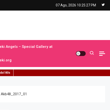
07 Ago, 2026
10:25:28 PM
ki Angels – Special Gallery at
ki.org
idol 80s
Akb48_2017_01