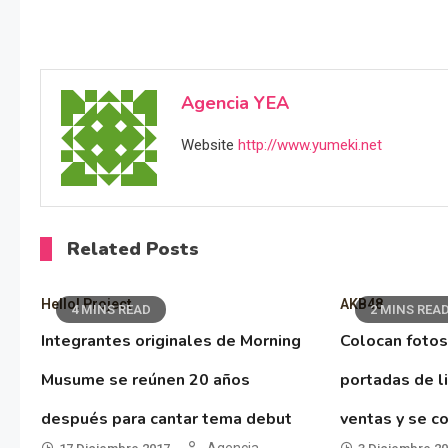
Agencia YEA
Website
http://www.yumeki.net
Related Posts
Hello! Project
AKB48
4 MINS READ
2 MINS REA
Integrantes originales de Morning
Colocan fotos
Musume se reúnen 20 años
portadas de l
después para cantar tema debut
ventas y se co