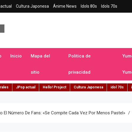
actual
Cultura Japonesa
Ánime News
Idols 80s
Idols 70s
a japonesa en español
o
Inicio
Mapa del
Politica de
Yume
sitio
privacidad
Yume
rales
JPop actual
Hello! Project
Cultura Japonesa
idol 70s
No El Número De Fans: «se Compite Cada Vez Por Menos Pastel»