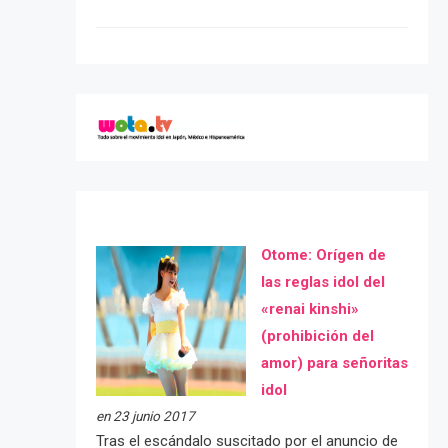
Otome: Orígen de
las reglas idol del
«renai kinshi»
(prohibición del
amor) para señoritas
idol
en 23 junio 2017
Tras el escándalo suscitado por el anuncio de