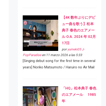
【4K 数年ぶりにデビ
ュー曲を歌う】松本
典子 春色のエアメー
ル O.A. 2024 年 02月
17日
por
yumeki05 J-
PopParadise
en 11 marzo 2026 a las 5:33
[Singing debut song for the first time in several
years] Noriko Matsumoto / Haruiro no Air Mail
「HQ」松本典子 春色
のエアメール 1985
年