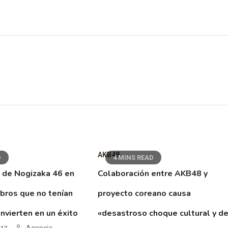
AKB48
D
4 MINS READ
 de Nogizaka 46 en
Colaboración entre AKB48 y
ibros que no tenían
proyecto coreano causa
nvierten en un éxito
«desastroso choque cultural y d