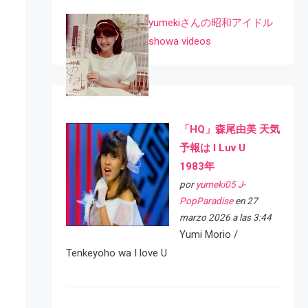
yumekiさんの昭和アイドル
showa videos
「HQ」森尾由美 天気
予報は I Luv U
1983年
por
yumeki05 J-
PopParadise
en 27
marzo 2026 a las 3:44
Yumi Morio /
Tenkeyoho wa I love U