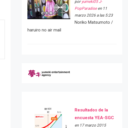
por
yumeki05 J-
PopParadise
en 11
marzo 2026 a las 5:23
Noriko Matsumoto /
haruiro no air mail
Resultados de la
encuesta YEA-SGC
e
en 17 marzo 2015