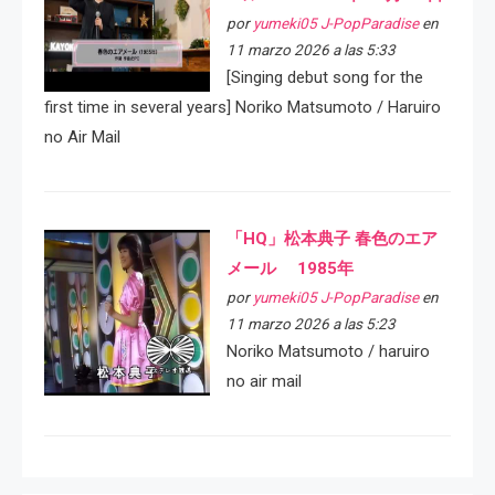
por
yumeki05 J-PopParadise
en
11 marzo 2026 a las 5:33
[Singing debut song for the
first time in several years] Noriko Matsumoto / Haruiro
no Air Mail
「HQ」松本典子 春色のエア
メール 1985年
por
yumeki05 J-PopParadise
en
11 marzo 2026 a las 5:23
Noriko Matsumoto / haruiro
no air mail