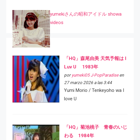
yumekiさんの昭和アイドル showa
videos
「HQ」森尾由美 天気予報は I
Luv U 1983年
por
yumeki05 J-PopParadise
en
27 marzo 2026 a las 3:44
Yumi Morio / Tenkeyoho wa I
love U
「HQ」菊池桃子 青春のいじ
わる 1984年