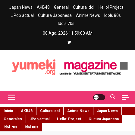
Skip
Japan News
AKB48
General
Cultura idol
Hello! Project
to
JPop actual
Cultura Japonesa
Ánime News
Idols 80s
content
Idols 70s
08 Ago, 2026
11:59:01 AM
Yumeki Magazine
Jpop y musica idol – Tu portal de jpop, movimiento idol y cultura
japonesa en español
Inicio
AKB48
Cultura idol
Ánime News
Japan News
Generales
JPop actual
Hello! Project
Cultura Japonesa
idol 70s
idol 80s