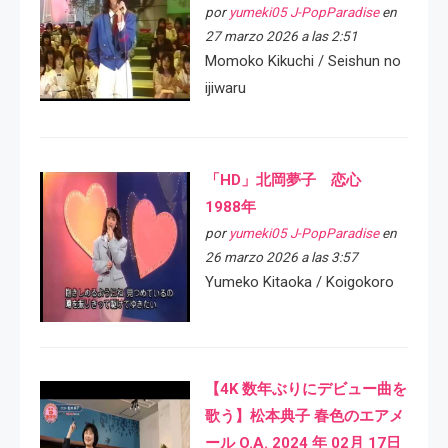
por
yumeki05 J-PopParadise
en
27 marzo 2026 a las 2:51
Momoko Kikuchi / Seishun no
ijiwaru
「HD」北岡夢子 恋心
1988年
por
yumeki05 J-PopParadise
en
26 marzo 2026 a las 3:57
Yumeko Kitaoka / Koigokoro
【4K 数年ぶりにデビュー曲を
歌う】松本典子 春色のエアメ
ール O.A. 2024 年 02月 17日