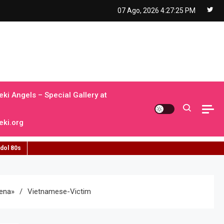
07 Ago, 2026
4:27:26 PM
ki Angels – Special Gallery at
ki.org
idol 80s
uena»
Vietnamese-Victim