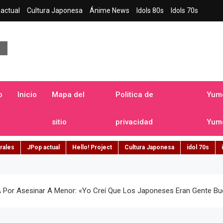
actual
Cultura Japonesa
Ánime News
Idols 80s
Idols 70s
a japonesa en español
o
Inicio
Mapa del
Politica de
Yume
sitio
privacidad
Yume
rales
JPop actual
Hello! Project
Cultura Japonesa
idol 70s
A Por Asesinar A Menor: «yo Creí Que Los Japoneses Eran Gente B