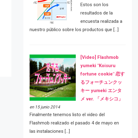
Estos son los
resultados de la
encuesta realizada a
nuestro público sobre los productos que […]
e
[Video] Flashmob
yumeki "Koisuru
fortune cookie" 恋す
るフォーチュンクッ
キー yumeki エンタ
メ ver. 「メキシコ」
en 15 junio 2014
Finalmente tenemos listo el video del
Flashmob realizado el pasado 4 de mayo en
las instalaciones […]