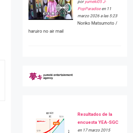
por
yumeki05 J-
PopParadise
en 11
marzo 2026 a las 5:23
Noriko Matsumoto /
haruiro no air mail
Resultados de la
encuesta YEA-SGC
en 17 marzo 2015