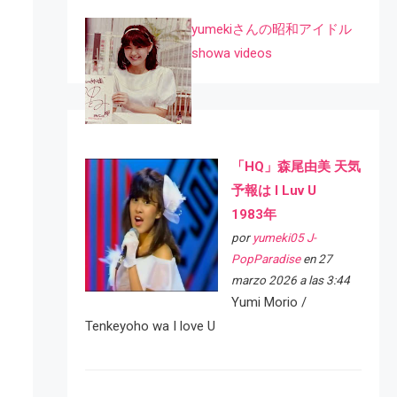
yumekiさんの昭和アイドル
showa videos
「HQ」森尾由美 天気
予報は I Luv U
1983年
por
yumeki05 J-
PopParadise
en 27
marzo 2026 a las 3:44
Yumi Morio /
Tenkeyoho wa I love U