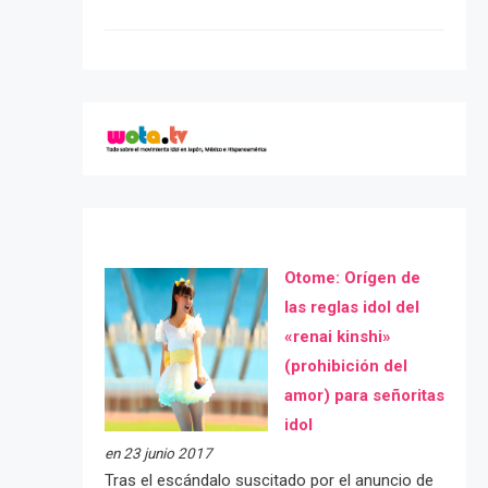
Otome: Orígen de
las reglas idol del
«renai kinshi»
(prohibición del
amor) para señoritas
idol
en 23 junio 2017
Tras el escándalo suscitado por el anuncio de