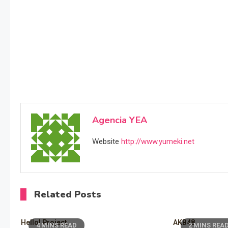
Agencia YEA
Website
http://www.yumeki.net
Related Posts
Hello! Project
AKB48
4 MINS READ
2 MINS REA