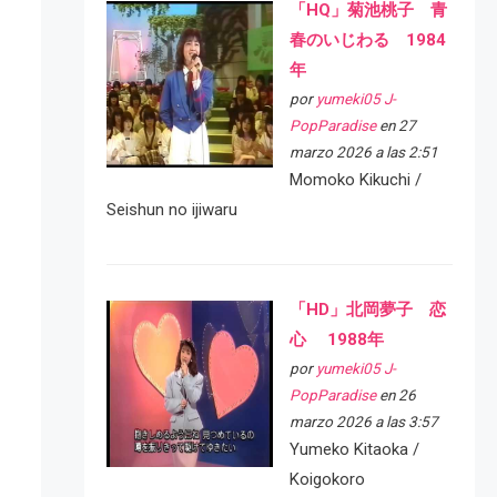
「HQ」菊池桃子 青
春のいじわる 1984
年
por
yumeki05 J-
PopParadise
en 27
marzo 2026 a las 2:51
Momoko Kikuchi /
Seishun no ijiwaru
「HD」北岡夢子 恋
心 1988年
por
yumeki05 J-
PopParadise
en 26
marzo 2026 a las 3:57
Yumeko Kitaoka /
Koigokoro