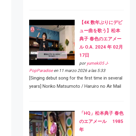
【4K 数年ぶりにデビ
ュー曲を歌う】松本
典子 春色のエアメー
ル O.A. 2024 年 02月
17日
por
yumeki05 J-
PopParadise
en 11 marzo 2026 a las 5:33
[Singing debut song for the first time in several
years] Noriko Matsumoto / Haruiro no Air Mail
「HQ」松本典子 春色
のエアメール 1985
年