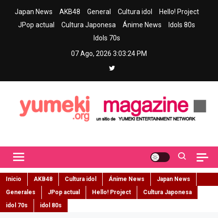
Skip
Japan News
AKB48
General
Cultura idol
Hello! Project
to
JPop actual
Cultura Japonesa
Ánime News
Idols 80s
content
Idols 70s
07 Ago, 2026
3:03:25 PM
Yumeki Magazine
Jpop y musica idol – Tu portal de jpop, movimiento idol y cultura
japonesa en español
Inicio
AKB48
Cultura idol
Ánime News
Japan News
Generales
JPop actual
Hello! Project
Cultura Japonesa
idol 70s
idol 80s