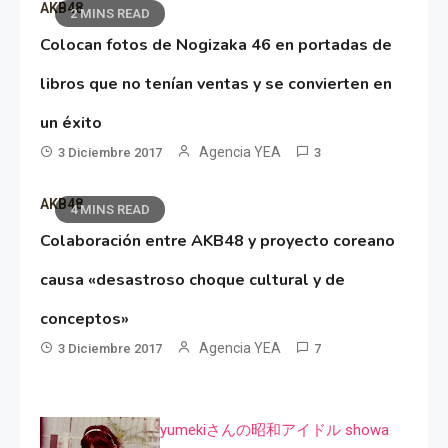
AKB48
2 MINS READ
Colocan fotos de Nogizaka 46 en portadas de
libros que no tenían ventas y se convierten en
un éxito
Agencia YEA
3 Diciembre 2017
3
AKB48
4 MINS READ
Colaboración entre AKB48 y proyecto coreano
causa «desastroso choque cultural y de
conceptos»
Agencia YEA
3 Diciembre 2017
7
yumekiさんの昭和アイドル showa