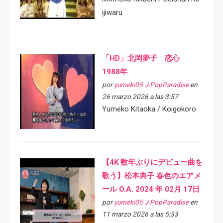
ijiwaru
「HD」北岡夢子 恋心
1988年
por
yumeki05 J-PopParadise
en
26 marzo 2026 a las 3:57
Yumeko Kitaoka / Koigokoro
【4K 数年ぶりにデビュー曲を
歌う】松本典子 春色のエアメ
ール O.A. 2024 年 02月 17日
por
yumeki05 J-PopParadise
en
11 marzo 2026 a las 5:33