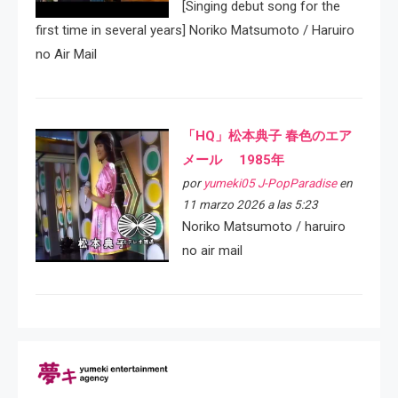
[Singing debut song for the
first time in several years] Noriko Matsumoto / Haruiro
no Air Mail
「HQ」松本典子 春色のエア
メール 1985年
por
yumeki05 J-PopParadise
en
11 marzo 2026 a las 5:23
Noriko Matsumoto / haruiro
no air mail