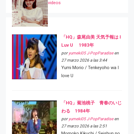
videos
「HQ」森尾由美 天気予報は I
Luv U 1983年
por
yumeki05 J-PopParadise
en
27 marzo 2026 a las 3:44
Yumi Morio / Tenkeyoho wa I
love U
「HQ」菊池桃子 青春のいじ
わる 1984年
por
yumeki05 J-PopParadise
en
27 marzo 2026 a las 2:51
Momoko Kikuchi / Seishun no