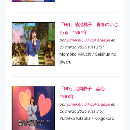
「HQ」菊池桃子 青春のいじ
わる 1984年
por
yumeki05 J-PopParadise
en
27 marzo 2026 a las 2:51
Momoko Kikuchi / Seishun no
ijiwaru
「HD」北岡夢子 恋心
1988年
por
yumeki05 J-PopParadise
en
26 marzo 2026 a las 3:57
Yumeko Kitaoka / Koigokoro