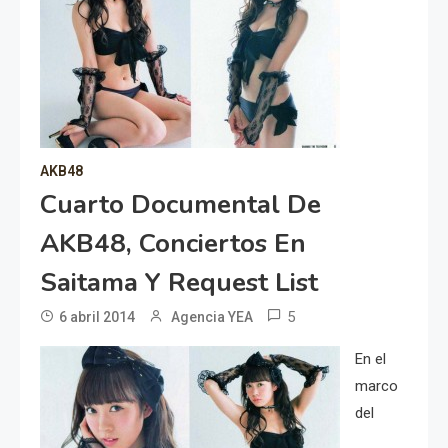
AKB48
Cuarto Documental De
AKB48, Conciertos En
Saitama Y Request List
5
6 abril 2014
Agencia YEA
En el
marco
del