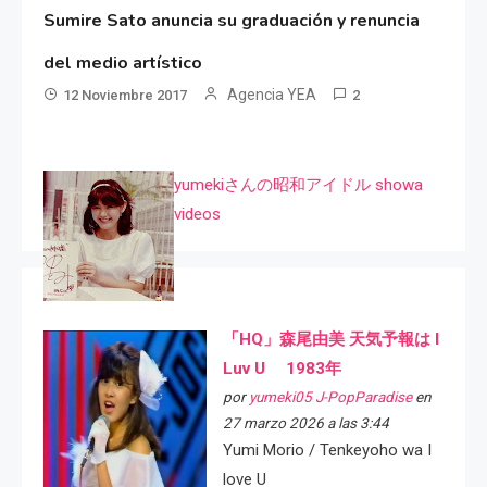
Sumire Sato anuncia su graduación y renuncia
del medio artístico
Agencia YEA
12 Noviembre 2017
2
yumekiさんの昭和アイドル showa
videos
「HQ」森尾由美 天気予報は I
Luv U 1983年
por
yumeki05 J-PopParadise
en
27 marzo 2026 a las 3:44
Yumi Morio / Tenkeyoho wa I
love U