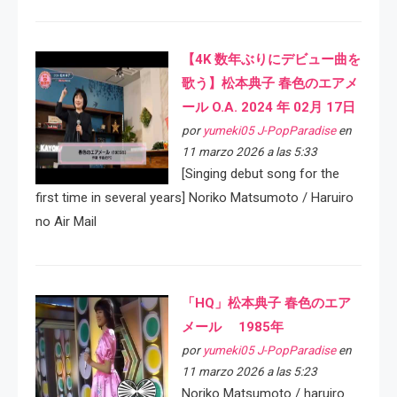
【4K 数年ぶりにデビュー曲を
歌う】松本典子 春色のエアメ
ール O.A. 2024 年 02月 17日
por
yumeki05 J-PopParadise
en
11 marzo 2026 a las 5:33
[Singing debut song for the
first time in several years] Noriko Matsumoto / Haruiro
no Air Mail
「HQ」松本典子 春色のエア
メール 1985年
por
yumeki05 J-PopParadise
en
11 marzo 2026 a las 5:23
Noriko Matsumoto / haruiro