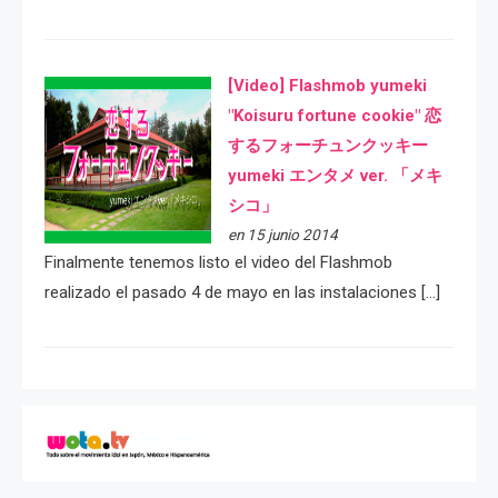
[Video] Flashmob yumeki
"Koisuru fortune cookie" 恋
するフォーチュンクッキー
yumeki エンタメ ver. 「メキ
シコ」
en 15 junio 2014
Finalmente tenemos listo el video del Flashmob
realizado el pasado 4 de mayo en las instalaciones […]