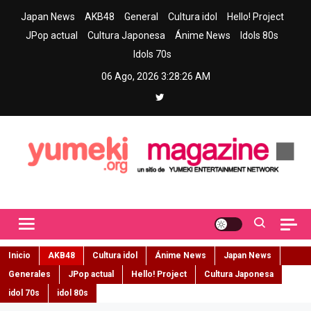
Skip
Japan News
AKB48
General
Cultura idol
Hello! Project
to
JPop actual
Cultura Japonesa
Ánime News
Idols 80s
content
Idols 70s
06 Ago, 2026
3:28:28 AM
Yumeki Magazine
Jpop y musica idol – Tu portal de jpop, movimiento idol y cultura
japonesa en español
Inicio
AKB48
Cultura idol
Ánime News
Japan News
Generales
JPop actual
Hello! Project
Cultura Japonesa
idol 70s
idol 80s