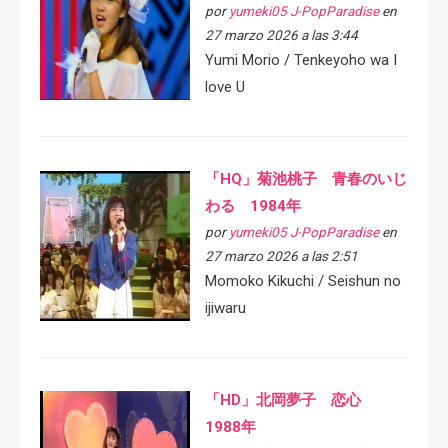
por
yumeki05 J-PopParadise
en
27 marzo 2026 a las 3:44
Yumi Morio / Tenkeyoho wa I
love U
「HQ」菊池桃子 青春のいじ
わる 1984年
por
yumeki05 J-PopParadise
en
27 marzo 2026 a las 2:51
Momoko Kikuchi / Seishun no
ijiwaru
「HD」北岡夢子 恋心
1988年