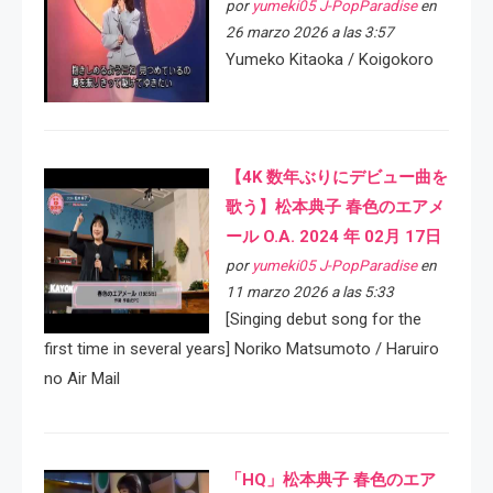
por
yumeki05 J-PopParadise
en
26 marzo 2026 a las 3:57
Yumeko Kitaoka / Koigokoro
【4K 数年ぶりにデビュー曲を
歌う】松本典子 春色のエアメ
ール O.A. 2024 年 02月 17日
por
yumeki05 J-PopParadise
en
11 marzo 2026 a las 5:33
[Singing debut song for the
first time in several years] Noriko Matsumoto / Haruiro
no Air Mail
「HQ」松本典子 春色のエア