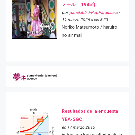
メール 1985年
por
yumeki05 J-PopParadise
en
11 marzo 2026 a las 5:23
Noriko Matsumoto / haruiro
no air mail
Resultados de la encuesta
YEA-SGC
en 17 marzo 2015
Estos son los resultados de la