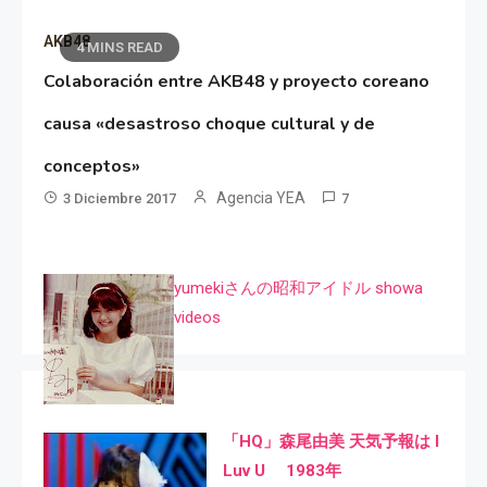
AKB48
4 MINS READ
Colaboración entre AKB48 y proyecto coreano
causa «desastroso choque cultural y de
conceptos»
Agencia YEA
3 Diciembre 2017
7
yumekiさんの昭和アイドル showa
videos
「HQ」森尾由美 天気予報は I
Luv U 1983年