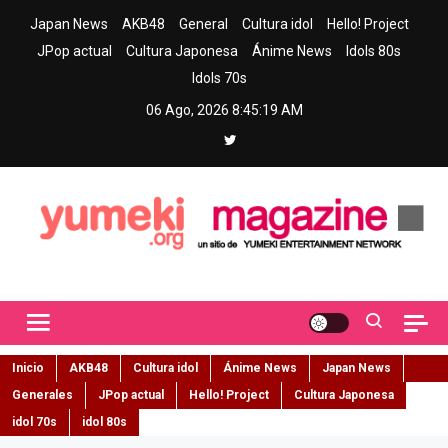
Skip
Japan News
AKB48
General
Cultura idol
Hello! Project
to
JPop actual
Cultura Japonesa
Ánime News
Idols 80s
content
Idols 70s
06 Ago, 2026
8:45:20 AM
Yumeki Magazine
Jpop y musica idol – Tu portal de jpop, movimiento idol y cultura
japonesa en español
Inicio
AKB48
Cultura idol
Ánime News
Japan News
Generales
JPop actual
Hello! Project
Cultura Japonesa
idol 70s
idol 80s