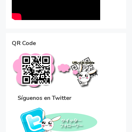
QR Code
Síguenos en Twitter