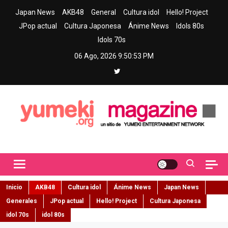
Skip
Japan News
AKB48
General
Cultura idol
Hello! Project
to
JPop actual
Cultura Japonesa
Ánime News
Idols 80s
content
Idols 70s
06 Ago, 2026
9:50:54 PM
Yumeki Magazine
Jpop y musica idol – Tu portal de jpop, movimiento idol y cultura
japonesa en español
Inicio
AKB48
Cultura idol
Ánime News
Japan News
Generales
JPop actual
Hello! Project
Cultura Japonesa
idol 70s
idol 80s