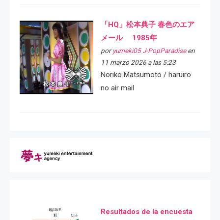
「HQ」松本典子 春色のエア
メール 1985年
por
yumeki05 J-PopParadise
en
11 marzo 2026 a las 5:23
Noriko Matsumoto / haruiro
no air mail
Resultados de la encuesta