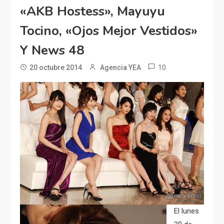
«AKB Hostess», Mayuyu
Tocino, «ojos Mejor Vestidos»
Y News 48
10
20 octubre 2014
Agencia YEA
El lunes