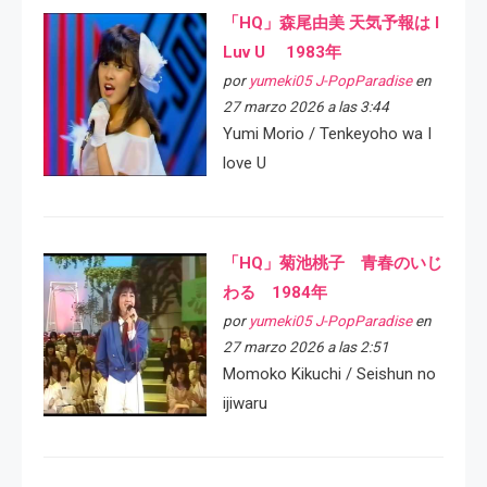
「HQ」森尾由美 天気予報は I
Luv U 1983年
por
yumeki05 J-PopParadise
en
27 marzo 2026 a las 3:44
Yumi Morio / Tenkeyoho wa I
love U
「HQ」菊池桃子 青春のいじ
わる 1984年
por
yumeki05 J-PopParadise
en
27 marzo 2026 a las 2:51
Momoko Kikuchi / Seishun no
ijiwaru