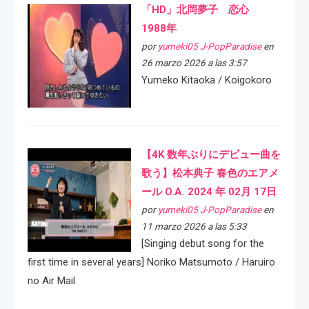
「HD」北岡夢子 恋心
1988年
por
yumeki05 J-PopParadise
en
26 marzo 2026 a las 3:57
Yumeko Kitaoka / Koigokoro
【4K 数年ぶりにデビュー曲を
歌う】松本典子 春色のエアメ
ール O.A. 2024 年 02月 17日
por
yumeki05 J-PopParadise
en
11 marzo 2026 a las 5:33
[Singing debut song for the
first time in several years] Noriko Matsumoto / Haruiro
no Air Mail