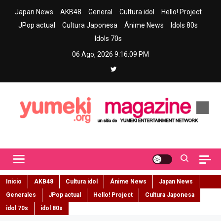
Skip
Japan News
AKB48
General
Cultura idol
Hello! Project
to
JPop actual
Cultura Japonesa
Ánime News
Idols 80s
content
Idols 70s
06 Ago, 2026
9:16:10 PM
Yumeki Magazine
Jpop y musica idol – Tu portal de jpop, movimiento idol y cultura
japonesa en español
Inicio
AKB48
Cultura idol
Ánime News
Japan News
Generales
JPop actual
Hello! Project
Cultura Japonesa
idol 70s
idol 80s