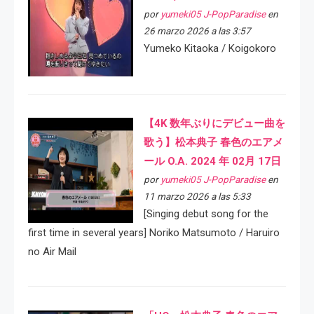
por
yumeki05 J-PopParadise
en
26 marzo 2026 a las 3:57
Yumeko Kitaoka / Koigokoro
【4K 数年ぶりにデビュー曲を
歌う】松本典子 春色のエアメ
ール O.A. 2024 年 02月 17日
por
yumeki05 J-PopParadise
en
11 marzo 2026 a las 5:33
[Singing debut song for the
first time in several years] Noriko Matsumoto / Haruiro
no Air Mail