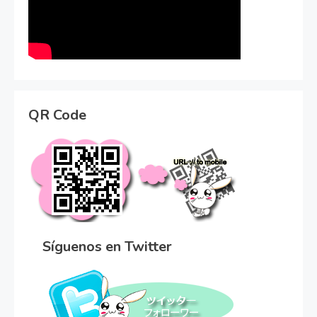
QR Code
Síguenos en Twitter