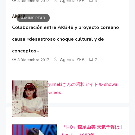
Agencia YEA
3 Diciembre 2017
3
AKB48
4 MINS READ
Colaboración entre AKB48 y proyecto coreano
causa «desastroso choque cultural y de
conceptos»
Agencia YEA
3 Diciembre 2017
7
yumekiさんの昭和アイドル showa
videos
「HQ」森尾由美 天気予報は I