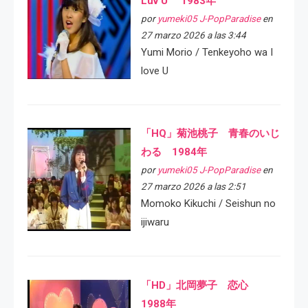
Luv U 1983年
por
yumeki05 J-PopParadise
en
27 marzo 2026 a las 3:44
Yumi Morio / Tenkeyoho wa I
love U
「HQ」菊池桃子 青春のいじ
わる 1984年
por
yumeki05 J-PopParadise
en
27 marzo 2026 a las 2:51
Momoko Kikuchi / Seishun no
ijiwaru
「HD」北岡夢子 恋心
1988年