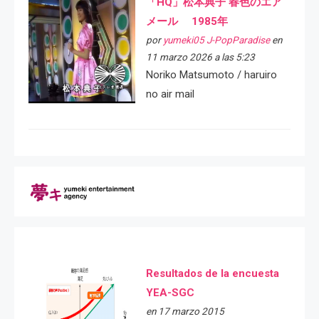
「HQ」松本典子 春色のエア
メール 1985年
por
yumeki05 J-PopParadise
en
11 marzo 2026 a las 5:23
Noriko Matsumoto / haruiro
no air mail
Resultados de la encuesta
YEA-SGC
en 17 marzo 2015