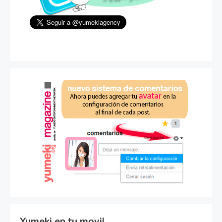
Yumeki en tu movil