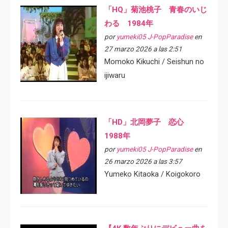
「HQ」菊池桃子 青春のいじ
わる 1984年
por
yumeki05 J-PopParadise
en
27 marzo 2026 a las 2:51
Momoko Kikuchi / Seishun no
ijiwaru
「HD」北岡夢子 恋心
1988年
por
yumeki05 J-PopParadise
en
26 marzo 2026 a las 3:57
Yumeko Kitaoka / Koigokoro