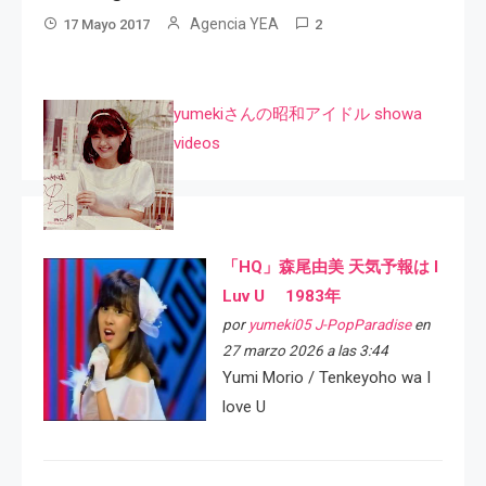
Agencia YEA
17 Mayo 2017
2
yumekiさんの昭和アイドル showa
videos
「HQ」森尾由美 天気予報は I
Luv U 1983年
por
yumeki05 J-PopParadise
en
27 marzo 2026 a las 3:44
Yumi Morio / Tenkeyoho wa I
love U