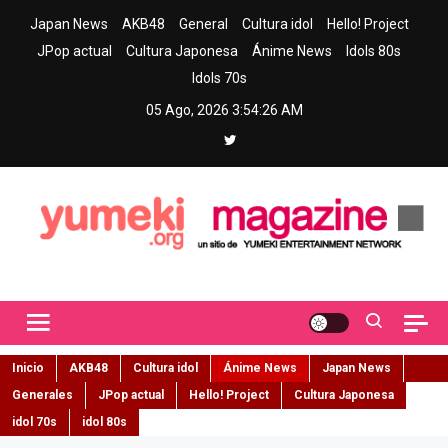
Skip
Japan News
AKB48
General
Cultura idol
Hello! Project
to
JPop actual
Cultura Japonesa
Ánime News
Idols 80s
content
Idols 70s
05 Ago, 2026
3:54:27 AM
Yumeki Magazine
Jpop y musica idol – Tu portal de jpop, movimiento idol y cultura
japonesa en español
Inicio
AKB48
Cultura idol
Ánime News
Japan News
Generales
JPop actual
Hello! Project
Cultura Japonesa
idol 70s
idol 80s