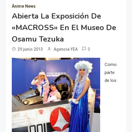
Ánime News
Abierta La Exposición De
«MACROSS» En El Museo De
Osamu Tezuka
0
29 junio 2013
Agencia YEA
Como
parte
de los