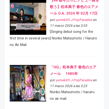
【4K 数年ぶりにデビュー曲を
歌う】松本典子 春色のエアメ
ール O.A. 2024 年 02月 17日
por
yumeki05 J-PopParadise
en
11 marzo 2026 a las 5:33
[Singing debut song for the
first time in several years] Noriko Matsumoto / Haruiro
no Air Mail
「HQ」松本典子 春色のエア
メール 1985年
por
yumeki05 J-PopParadise
en
11 marzo 2026 a las 5:23
Noriko Matsumoto / haruiro
no air mail