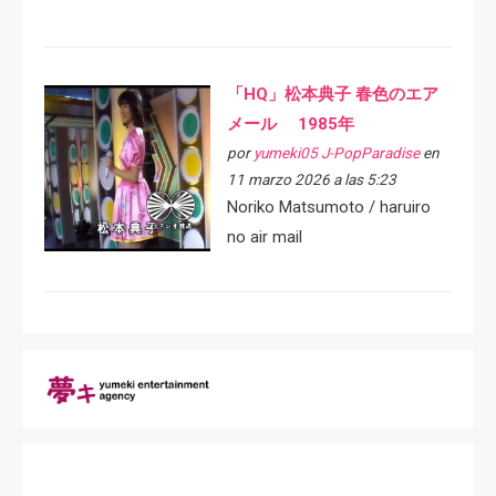
「HQ」松本典子 春色のエア
メール 1985年
por
yumeki05 J-PopParadise
en
11 marzo 2026 a las 5:23
Noriko Matsumoto / haruiro
no air mail