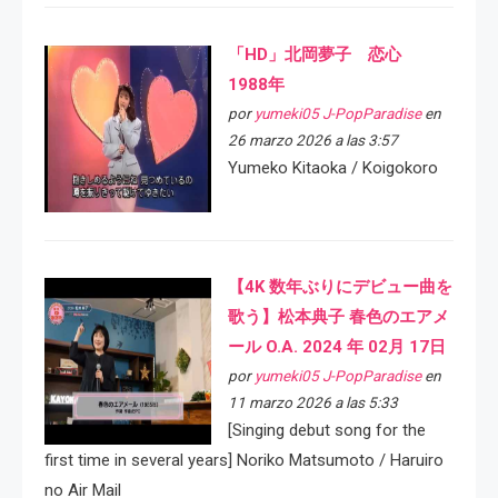
「HD」北岡夢子 恋心
1988年
por
yumeki05 J-PopParadise
en
26 marzo 2026 a las 3:57
Yumeko Kitaoka / Koigokoro
【4K 数年ぶりにデビュー曲を
歌う】松本典子 春色のエアメ
ール O.A. 2024 年 02月 17日
por
yumeki05 J-PopParadise
en
11 marzo 2026 a las 5:33
[Singing debut song for the
first time in several years] Noriko Matsumoto / Haruiro
no Air Mail