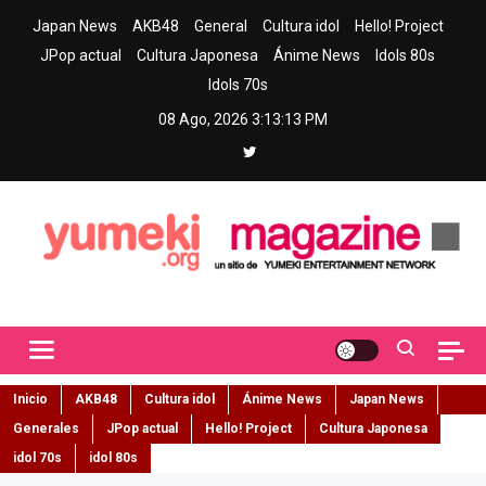
Skip
Japan News
AKB48
General
Cultura idol
Hello! Project
to
JPop actual
Cultura Japonesa
Ánime News
Idols 80s
content
Idols 70s
08 Ago, 2026
3:13:14 PM
Yumeki Magazine
Jpop y musica idol – Tu portal de jpop, movimiento idol y cultura
japonesa en español
Inicio
AKB48
Cultura idol
Ánime News
Japan News
Generales
JPop actual
Hello! Project
Cultura Japonesa
idol 70s
idol 80s