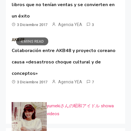
libros que no tenían ventas y se convierten en
un éxito
Agencia YEA
3 Diciembre 2017
3
AKB48
4 MINS READ
Colaboración entre AKB48 y proyecto coreano
causa «desastroso choque cultural y de
conceptos»
Agencia YEA
3 Diciembre 2017
7
yumekiさんの昭和アイドル showa
videos