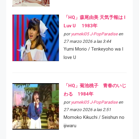
「HQ」森尾由美 天気予報は I
Luv U 1983年
por
yumeki05 J-PopParadise
en
27 marzo 2026 a las 3:44
Yumi Morio / Tenkeyoho wa I
love U
「HQ」菊池桃子 青春のいじ
わる 1984年
por
yumeki05 J-PopParadise
en
27 marzo 2026 a las 2:51
Momoko Kikuchi / Seishun no
ijiwaru