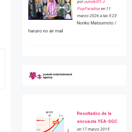
por
yumeki05 J-
PopParadise
en 11
marzo 2026 a las 5:23
Noriko Matsumoto /
haruiro no air mail
Resultados de la
encuesta YEA-SGC
en 17 marzo 2015