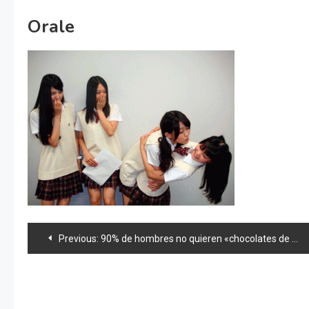
Orale
Navegación
Previous:
90% de hombres no quieren «chocolates de obligación»: encuesta
de
entradas