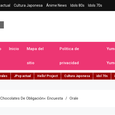
actual
Cultura Japonesa
Ánime News
Idols 80s
Idols 70s
a japonesa en español
o
Inicio
Mapa del
Politica de
Yume
sitio
privacidad
Yume
rales
JPop actual
Hello! Project
Cultura Japonesa
idol 70s
chocolates De Obligación»: Encuesta
Orale