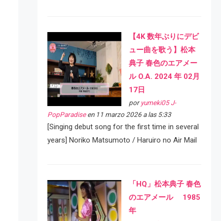
【4K 数年ぶりにデビ
ュー曲を歌う】松本
典子 春色のエアメー
ル O.A. 2024 年 02月
17日
por
yumeki05 J-
PopParadise
en 11 marzo 2026 a las 5:33
[Singing debut song for the first time in several
years] Noriko Matsumoto / Haruiro no Air Mail
「HQ」松本典子 春色
のエアメール 1985
年