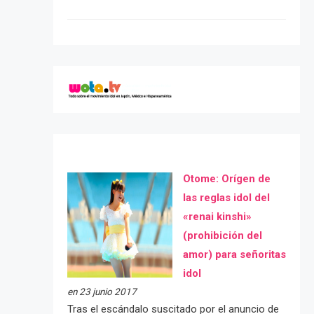
Otome: Orígen de
las reglas idol del
«renai kinshi»
(prohibición del
amor) para señoritas
idol
en 23 junio 2017
Tras el escándalo suscitado por el anuncio de