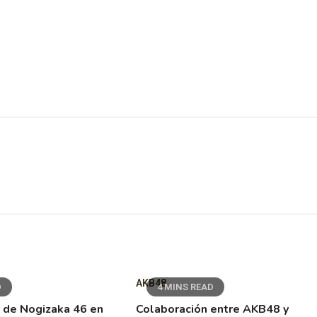
AKB48
D
4 MINS READ
 de Nogizaka 46 en
Colaboración entre AKB48 y