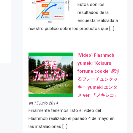
Estos son los
resultados de la
e
encuesta realizada a
nuestro público sobre los productos que […]
[Video] Flashmob
yumeki "Koisuru
fortune cookie" 恋す
るフォーチュンクッ
キー yumeki エンタ
メ ver. 「メキシコ」
en 15 junio 2014
Finalmente tenemos listo el video del
Flashmob realizado el pasado 4 de mayo en
las instalaciones […]