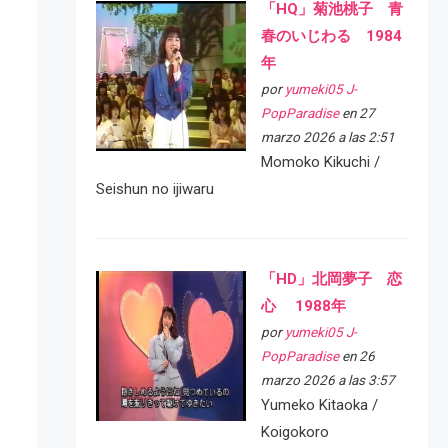
「HQ」菊池桃子 青
春のいじわる 1984
年
por
yumeki05 J-
PopParadise
en 27
marzo 2026 a las 2:51
Momoko Kikuchi /
Seishun no ijiwaru
「HD」北岡夢子 恋
心 1988年
por
yumeki05 J-
PopParadise
en 26
marzo 2026 a las 3:57
Yumeko Kitaoka /
Koigokoro