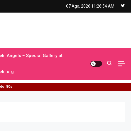
07 Ago, 2026
11:26:55 AM
ki Angels – Special Gallery at
ki.org
idol 80s