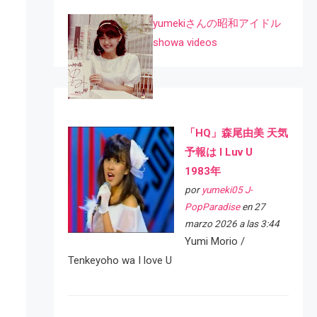
yumekiさんの昭和アイドル
showa videos
「HQ」森尾由美 天気
予報は I Luv U
1983年
por
yumeki05 J-
PopParadise
en 27
marzo 2026 a las 3:44
Yumi Morio /
Tenkeyoho wa I love U