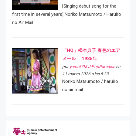
[Singing debut song for the
first time in several years] Noriko Matsumoto / Haruiro
no Air Mail
「HQ」松本典子 春色のエア
メール 1985年
por
yumeki05 J-PopParadise
en
11 marzo 2026 a las 5:23
Noriko Matsumoto / haruiro
no air mail