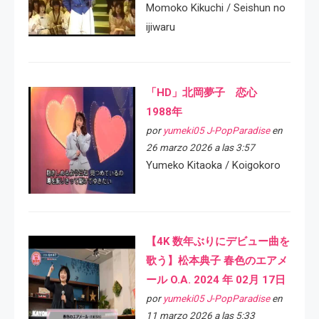
Momoko Kikuchi / Seishun no
ijiwaru
「HD」北岡夢子 恋心
1988年
por
yumeki05 J-PopParadise
en
26 marzo 2026 a las 3:57
Yumeko Kitaoka / Koigokoro
【4K 数年ぶりにデビュー曲を
歌う】松本典子 春色のエアメ
ール O.A. 2024 年 02月 17日
por
yumeki05 J-PopParadise
en
11 marzo 2026 a las 5:33