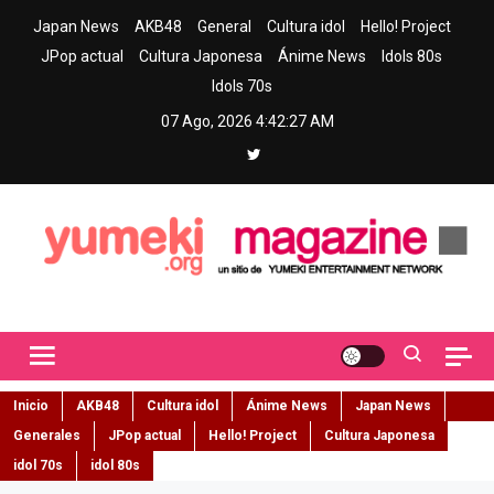
Skip
Japan News
AKB48
General
Cultura idol
Hello! Project
to
JPop actual
Cultura Japonesa
Ánime News
Idols 80s
content
Idols 70s
07 Ago, 2026
4:42:28 AM
Yumeki Magazine
Jpop y musica idol – Tu portal de jpop, movimiento idol y cultura
japonesa en español
Inicio
AKB48
Cultura idol
Ánime News
Japan News
Generales
JPop actual
Hello! Project
Cultura Japonesa
idol 70s
idol 80s