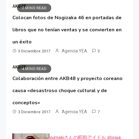
AKB48
2 MINS READ
Colocan fotos de Nogizaka 46 en portadas de
libros que no tenían ventas y se convierten en
un éxito
Agencia YEA
3 Diciembre 2017
3
AKB48
4 MINS READ
Colaboración entre AKB48 y proyecto coreano
causa «desastroso choque cultural y de
conceptos»
Agencia YEA
3 Diciembre 2017
7
yumekiさんの昭和アイドル showa