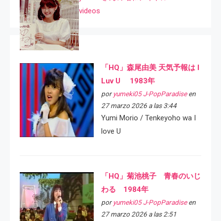
videos
「HQ」森尾由美 天気予報は I
Luv U 1983年
por
yumeki05 J-PopParadise
en
27 marzo 2026 a las 3:44
Yumi Morio / Tenkeyoho wa I
love U
「HQ」菊池桃子 青春のいじ
わる 1984年
por
yumeki05 J-PopParadise
en
27 marzo 2026 a las 2:51