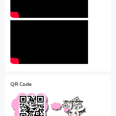
QR Code