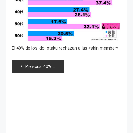
El 40% de los idol otaku rechazan a las «shin member»
Navegación
Previous:
40% de «idol otakus» aborrecen a las nuevas integrantes en los grupos idol: encuesta
de
entradas