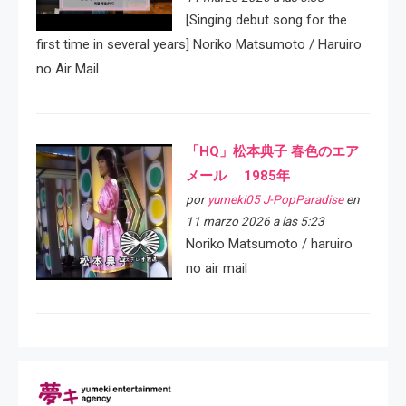
[Singing debut song for the
first time in several years] Noriko Matsumoto / Haruiro
no Air Mail
「HQ」松本典子 春色のエア
メール 1985年
por
yumeki05 J-PopParadise
en
11 marzo 2026 a las 5:23
Noriko Matsumoto / haruiro
no air mail