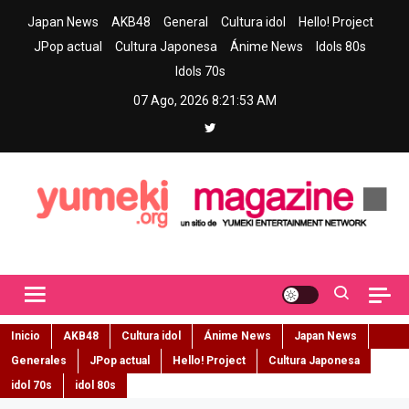
Skip
Japan News
AKB48
General
Cultura idol
Hello! Project
to
JPop actual
Cultura Japonesa
Ánime News
Idols 80s
content
Idols 70s
07 Ago, 2026
8:21:54 AM
Yumeki Magazine
Jpop y musica idol – Tu portal de jpop, movimiento idol y cultura
japonesa en español
Inicio
AKB48
Cultura idol
Ánime News
Japan News
Generales
JPop actual
Hello! Project
Cultura Japonesa
idol 70s
idol 80s