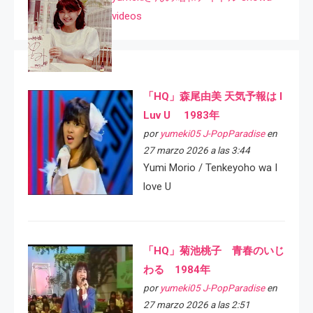
videos
「HQ」森尾由美 天気予報は I
Luv U 1983年
por
yumeki05 J-PopParadise
en
27 marzo 2026 a las 3:44
Yumi Morio / Tenkeyoho wa I
love U
「HQ」菊池桃子 青春のいじ
わる 1984年
por
yumeki05 J-PopParadise
en
27 marzo 2026 a las 2:51