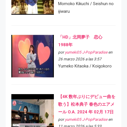
Momoko Kikuchi / Seishun no
ijiwaru
「HD」北岡夢子 恋心
1988年
por
yumeki05 J-PopParadise
en
26 marzo 2026 a las 3:57
Yumeko Kitaoka / Koigokoro
【4K 数年ぶりにデビュー曲を
歌う】松本典子 春色のエアメ
ール O.A. 2024 年 02月 17日
por
yumeki05 J-PopParadise
en
11 marzo 2026 a las 5:33