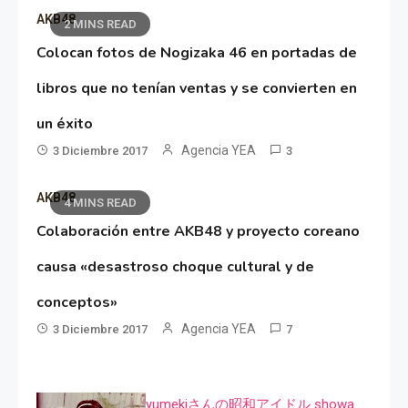
AKB48
2 MINS READ
Colocan fotos de Nogizaka 46 en portadas de
libros que no tenían ventas y se convierten en
un éxito
Agencia YEA
3 Diciembre 2017
3
AKB48
4 MINS READ
Colaboración entre AKB48 y proyecto coreano
causa «desastroso choque cultural y de
conceptos»
Agencia YEA
3 Diciembre 2017
7
yumekiさんの昭和アイドル showa