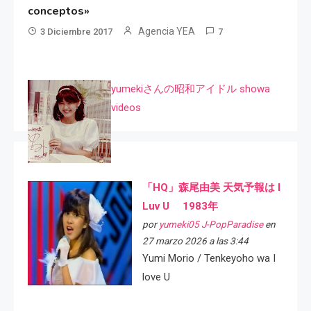
conceptos»
Agencia YEA
3 Diciembre 2017
7
yumekiさんの昭和アイドル showa
videos
「HQ」森尾由美 天気予報は I
Luv U 1983年
por
yumeki05 J-PopParadise
en
27 marzo 2026 a las 3:44
Yumi Morio / Tenkeyoho wa I
love U