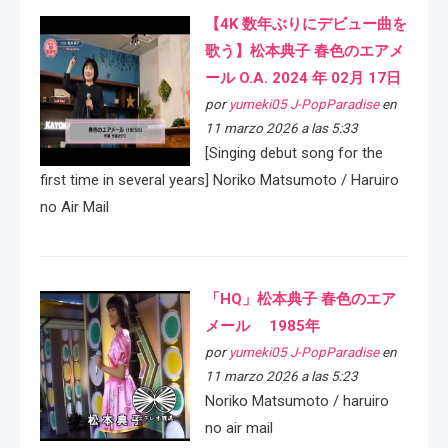
【4K 数年ぶりにデビュー曲を
歌う】松本典子 春色のエアメ
ール O.A. 2024 年 02月 17日
por
yumeki05 J-PopParadise
en
11 marzo 2026 a las 5:33
[Singing debut song for the
first time in several years] Noriko Matsumoto / Haruiro
no Air Mail
「HQ」松本典子 春色のエア
メール 1985年
por
yumeki05 J-PopParadise
en
11 marzo 2026 a las 5:23
Noriko Matsumoto / haruiro
no air mail