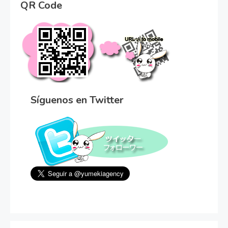
QR Code
Síguenos en Twitter