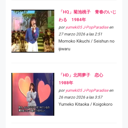
「HQ」菊池桃子 青春のいじ
わる 1984年
por
yumeki05 J-PopParadise
en
27 marzo 2026 a las 2:51
Momoko Kikuchi / Seishun no
ijiwaru
「HD」北岡夢子 恋心
1988年
por
yumeki05 J-PopParadise
en
26 marzo 2026 a las 3:57
Yumeko Kitaoka / Koigokoro