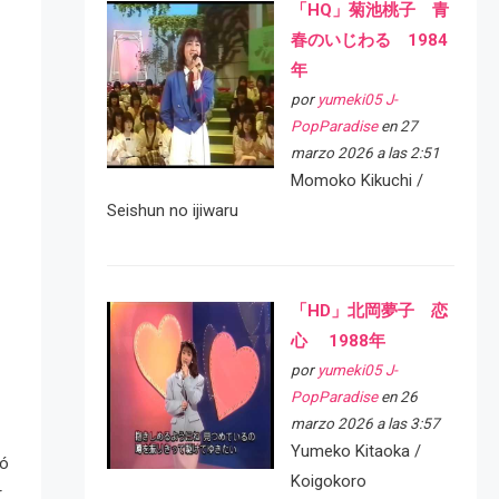
「HQ」菊池桃子 青
春のいじわる 1984
年
por
yumeki05 J-
PopParadise
en 27
marzo 2026 a las 2:51
Momoko Kikuchi /
Seishun no ijiwaru
「HD」北岡夢子 恋
心 1988年
por
yumeki05 J-
PopParadise
en 26
marzo 2026 a las 3:57
Yumeko Kitaoka /
mó
Koigokoro
r