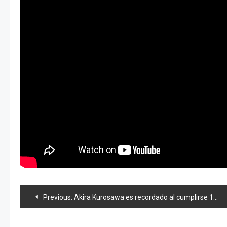
Navegación
Previous:
Akira Kurosawa es recordado al cumplirse 102 años de su nacimiento
de