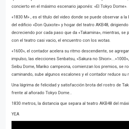
concierto en el máximo escenario japonés: «El Tokyo Dome».
«1830 M» , es el título del video donde se puede observar a la
del edificio «Don Quixote» y hogar del teatro AKB48, dirigie
decreciendo por cada paso que da «Takamina», mientras, se p
con el teatro casi vacio, el encuentro con los wotas.
«1600», el contador acelera su ritmo descendiente, se agrega
impulso, las elecciones Senbatsu, «Sakura no Shiori»….»1000», 
Seibu Dome, Mariko campeona, comienzan los premios, se ro
caminando, sube algunos escalones y el contador reduce su r
Una lágrima de felicidad y satisfacción brota del rostro de Ta
frente al añorado Tokyo Dome…
1830 metros, la distancia que separa al teatro AKB48 del máx
YEA