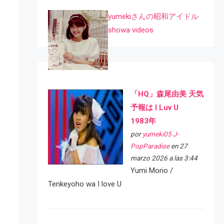
yumekiさんの昭和アイドル
showa videos
「HQ」森尾由美 天気
予報は I Luv U
1983年
por
yumeki05 J-
PopParadise
en 27
marzo 2026 a las 3:44
Yumi Morio /
Tenkeyoho wa I love U