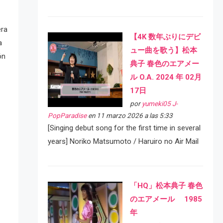
era
【4K 数年ぶりにデビ
a
ュー曲を歌う】松本
ón
典子 春色のエアメー
ル O.A. 2024 年 02月
17日
por
yumeki05 J-
PopParadise
en 11 marzo 2026 a las 5:33
[Singing debut song for the first time in several
years] Noriko Matsumoto / Haruiro no Air Mail
「HQ」松本典子 春色
のエアメール 1985
年