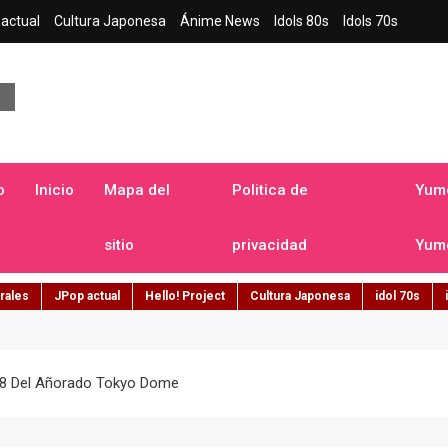
actual
Cultura Japonesa
Ánime News
Idols 80s
Idols 70s
a japonesa en español
o
Inicio
Mapa del
Politica de
Yume
sitio
privacidad
Yume
rales
JPop actual
Hello! Project
Cultura Japonesa
idol 70s
48 Del Añorado Tokyo Dome