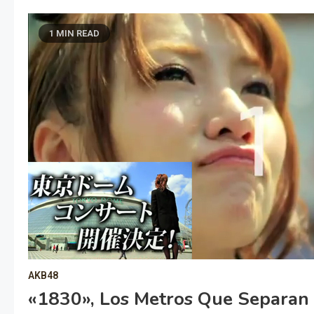
1 MIN READ
AKB48
«1830», Los Metros Que Separa