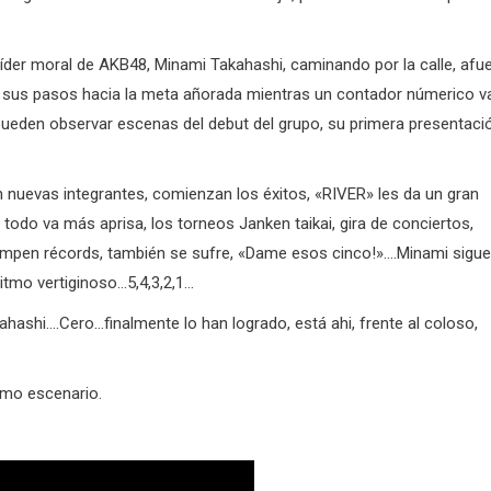
 líder moral de AKB48, Minami Takahashi, caminando por la calle, afu
ndo sus pasos hacia la meta añorada mientras un contador númerico v
ueden observar escenas del debut del grupo, su primera presentaci
n nuevas integrantes, comienzan los éxitos, «RIVER» les da un gran
todo va más aprisa, los torneos Janken taikai, gira de conciertos,
mpen récords, también se sufre, «Dame esos cinco!»….Minami sigue
itmo vertiginoso…5,4,3,2,1…
kahashi….Cero…finalmente lo han logrado, está ahi, frente al coloso,
imo escenario.