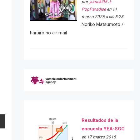
por
yumeki05 J-
PopParadise
en 11
marzo 2026 a las 5:23
Noriko Matsumoto /
haruiro no air mail
Resultados de la
encuesta YEA-SGC
en 17 marzo 2015