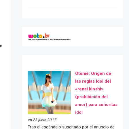
Otome: Orígen de
las reglas idol del
«renai kinshi»
(prohibición del
amor) para señoritas
idol
en 23 junio 2017
Tras el escándalo suscitado por el anuncio de