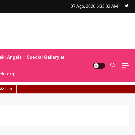
07 Ago, 2026
6:33:03 AM
ki Angels – Special Gallery at
ki.org
idol 80s