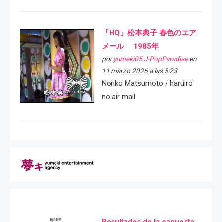
「HQ」松本典子 春色のエア
メール 1985年
por
yumeki05 J-PopParadise
en
11 marzo 2026 a las 5:23
Noriko Matsumoto / haruiro
no air mail
Resultados de la encuesta