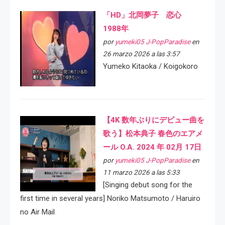
「HD」北岡夢子 恋心
1988年
por
yumeki05 J-PopParadise
en
26 marzo 2026 a las 3:57
Yumeko Kitaoka / Koigokoro
【4K 数年ぶりにデビュー曲を
歌う】松本典子 春色のエアメ
ール O.A. 2024 年 02月 17日
por
yumeki05 J-PopParadise
en
11 marzo 2026 a las 5:33
[Singing debut song for the
first time in several years] Noriko Matsumoto / Haruiro
no Air Mail