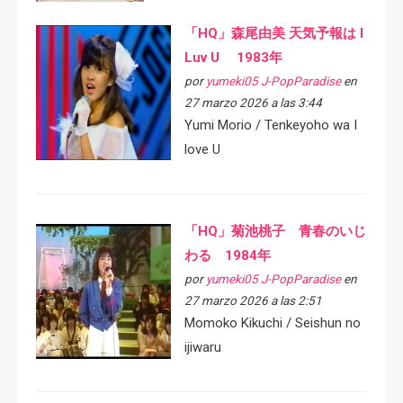
「HQ」森尾由美 天気予報は I
Luv U 1983年
por
yumeki05 J-PopParadise
en
27 marzo 2026 a las 3:44
Yumi Morio / Tenkeyoho wa I
love U
「HQ」菊池桃子 青春のいじ
わる 1984年
por
yumeki05 J-PopParadise
en
27 marzo 2026 a las 2:51
Momoko Kikuchi / Seishun no
ijiwaru