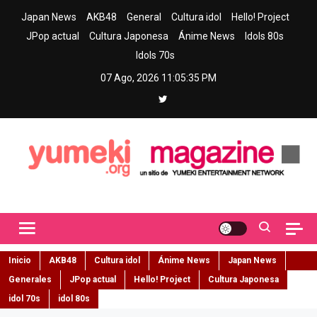
Skip
Japan News
AKB48
General
Cultura idol
Hello! Project
to
JPop actual
Cultura Japonesa
Ánime News
Idols 80s
content
Idols 70s
07 Ago, 2026
11:05:36 PM
Yumeki Magazine
Jpop y musica idol – Tu portal de jpop, movimiento idol y cultura
japonesa en español
Inicio
AKB48
Cultura idol
Ánime News
Japan News
Generales
JPop actual
Hello! Project
Cultura Japonesa
idol 70s
idol 80s