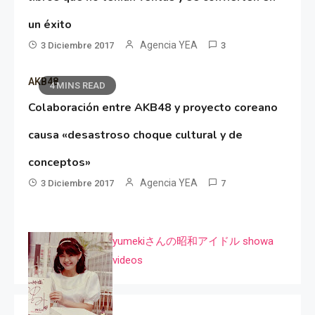
un éxito
Agencia YEA
3 Diciembre 2017
3
AKB48
4 MINS READ
Colaboración entre AKB48 y proyecto coreano
causa «desastroso choque cultural y de
conceptos»
Agencia YEA
3 Diciembre 2017
7
yumekiさんの昭和アイドル showa
videos