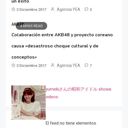
un éxito
Agencia YEA
3 Diciembre 2017
3
AKB48
4 MINS READ
Colaboración entre AKB48 y proyecto coreano
causa «desastroso choque cultural y de
conceptos»
Agencia YEA
3 Diciembre 2017
7
yumekiさんの昭和アイドル showa
videos
El feed no tiene elementos.