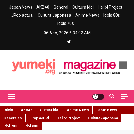
Skip
Japan News
AKB48
General
Cultura idol
Hello! Project
to
JPop actual
Cultura Japonesa
Ánime News
Idols 80s
content
Idols 70s
06 Ago, 2026
6:34:03 AM
Yumeki Magazine
Jpop y musica idol – Tu portal de jpop, movimiento idol y cultura
japonesa en español
Inicio
AKB48
Cultura idol
Ánime News
Japan News
Generales
JPop actual
Hello! Project
Cultura Japonesa
idol 70s
idol 80s