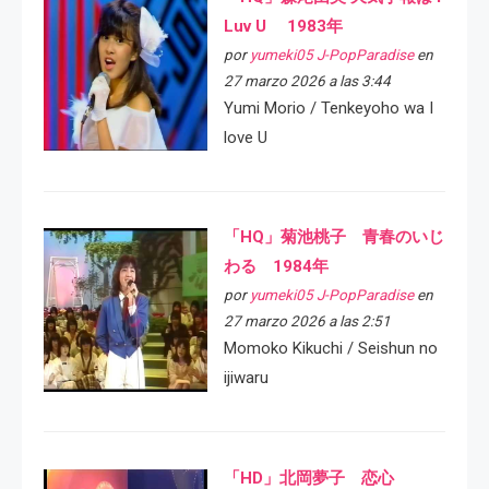
Luv U 1983年
por
yumeki05 J-PopParadise
en
27 marzo 2026 a las 3:44
Yumi Morio / Tenkeyoho wa I
love U
「HQ」菊池桃子 青春のいじ
わる 1984年
por
yumeki05 J-PopParadise
en
27 marzo 2026 a las 2:51
Momoko Kikuchi / Seishun no
ijiwaru
「HD」北岡夢子 恋心