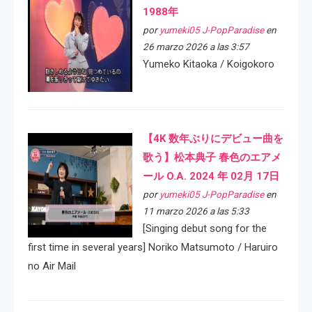
1988年
por
yumeki05 J-PopParadise
en
26 marzo 2026 a las 3:57
Yumeko Kitaoka / Koigokoro
【4K 数年ぶりにデビュー曲を
歌う】松本典子 春色のエアメ
ール O.A. 2024 年 02月 17日
por
yumeki05 J-PopParadise
en
11 marzo 2026 a las 5:33
[Singing debut song for the
first time in several years] Noriko Matsumoto / Haruiro
no Air Mail