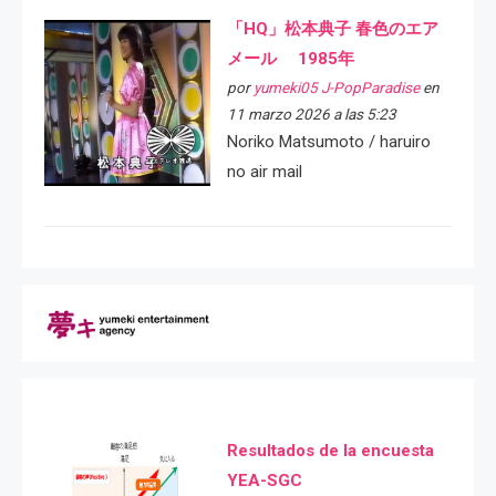
「HQ」松本典子 春色のエア
メール 1985年
por
yumeki05 J-PopParadise
en
11 marzo 2026 a las 5:23
Noriko Matsumoto / haruiro
no air mail
Resultados de la encuesta
YEA-SGC