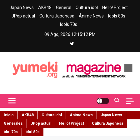
Skip
Japan News
AKB48
General
Cultura idol
Hello! Project
to
JPop actual
Cultura Japonesa
Ánime News
Idols 80s
content
Idols 70s
09 Ago, 2026
12:15:13 PM
Yumeki Magazine
Jpop y musica idol – Tu portal de jpop, movimiento idol y cultura
japonesa en español
Inicio
AKB48
Cultura idol
Ánime News
Japan News
Generales
JPop actual
Hello! Project
Cultura Japonesa
idol 70s
idol 80s