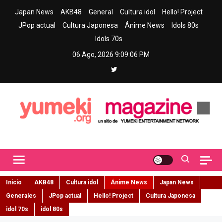
Skip
Japan News
AKB48
General
Cultura idol
Hello! Project
to
JPop actual
Cultura Japonesa
Ánime News
Idols 80s
content
Idols 70s
06 Ago, 2026
9:09:07 PM
Yumeki Magazine
Jpop y musica idol – Tu portal de jpop, movimiento idol y cultura
japonesa en español
Inicio
AKB48
Cultura idol
Ánime News
Japan News
Generales
JPop actual
Hello! Project
Cultura Japonesa
idol 70s
idol 80s