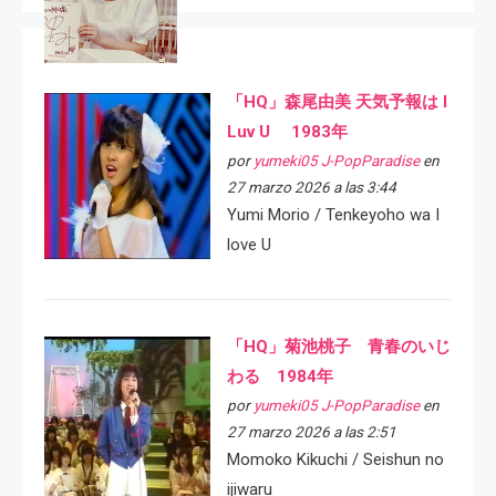
「HQ」森尾由美 天気予報は I
Luv U 1983年
por
yumeki05 J-PopParadise
en
27 marzo 2026 a las 3:44
Yumi Morio / Tenkeyoho wa I
love U
「HQ」菊池桃子 青春のいじ
わる 1984年
por
yumeki05 J-PopParadise
en
27 marzo 2026 a las 2:51
Momoko Kikuchi / Seishun no
ijiwaru