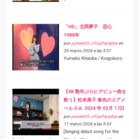
「HD」北岡夢子 恋心
1988年
por
yumeki05 J-PopParadise
en
26 marzo 2026 a las 3:57
Yumeko Kitaoka / Koigokoro
【4K 数年ぶりにデビュー曲を
歌う】松本典子 春色のエアメ
ール O.A. 2024 年 02月 17日
por
yumeki05 J-PopParadise
en
11 marzo 2026 a las 5:33
[Singing debut song for the