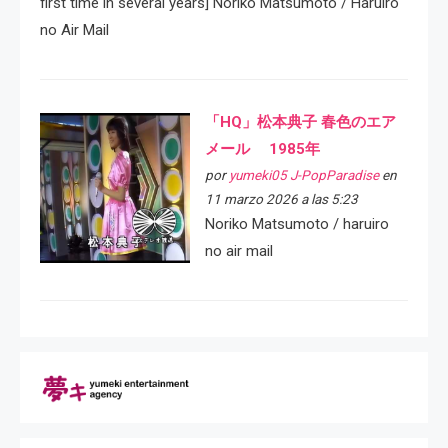
first time in several years] Noriko Matsumoto / Haruiro
no Air Mail
「HQ」松本典子 春色のエア
メール 1985年
por
yumeki05 J-PopParadise
en
11 marzo 2026 a las 5:23
Noriko Matsumoto / haruiro
no air mail