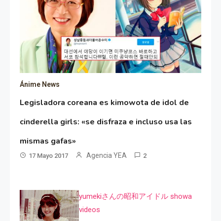
Ánime News
Legisladora coreana es kimowota de idol de
cinderella girls: «se disfraza e incluso usa las
mismas gafas»
Agencia YEA
17 Mayo 2017
2
yumekiさんの昭和アイドル showa
videos