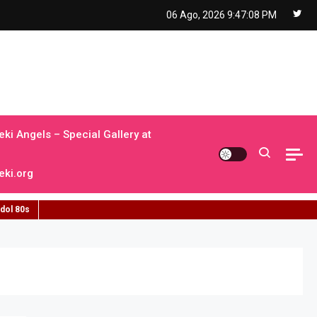
06 Ago, 2026
9:47:09 PM
ki Angels – Special Gallery at
ki.org
idol 80s