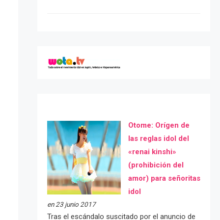
Otome: Orígen de
las reglas idol del
«renai kinshi»
(prohibición del
amor) para señoritas
idol
en 23 junio 2017
Tras el escándalo suscitado por el anuncio de