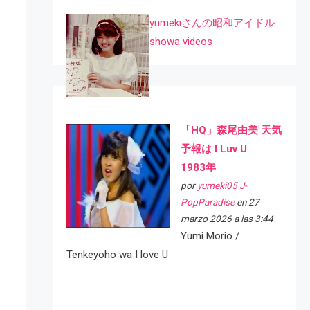
yumekiさんの昭和アイドル
showa videos
「HQ」森尾由美 天気
予報は I Luv U
1983年
por
yumeki05 J-
PopParadise
en 27
marzo 2026 a las 3:44
Yumi Morio /
Tenkeyoho wa I love U