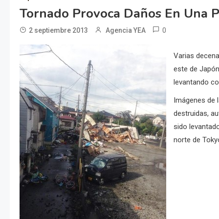
Tornado Provoca Daños En Una P
0
2 septiembre 2013
Agencia YEA
Varias decena
este de Japón
levantando co
Imágenes de l
destruidas, a
sido levantado
norte de Toky