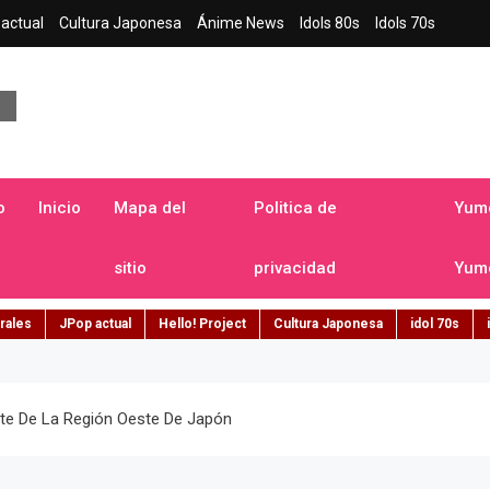
actual
Cultura Japonesa
Ánime News
Idols 80s
Idols 70s
a japonesa en español
o
Inicio
Mapa del
Politica de
Yume
sitio
privacidad
Yume
rales
JPop actual
Hello! Project
Cultura Japonesa
idol 70s
te De La Región Oeste De Japón