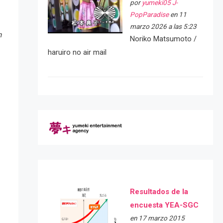
por
yumeki05 J-
PopParadise
en 11
marzo 2026 a las 5:23
n
Noriko Matsumoto /
haruiro no air mail
Resultados de la
encuesta YEA-SGC
en 17 marzo 2015