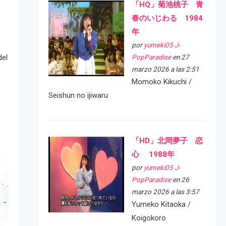
「HQ」菊池桃子 青
春のいじわる 1984
年
por
yumeki05 J-
del
PopParadise
en 27
marzo 2026 a las 2:51
Momoko Kikuchi /
Seishun no ijiwaru
「HD」北岡夢子 恋
心 1988年
por
yumeki05 J-
PopParadise
en 26
marzo 2026 a las 3:57
Yumeko Kitaoka /
Koigokoro