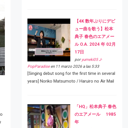
【4K 数年ぶりにデビ
ュー曲を歌う】松本
典子 春色のエアメー
ル O.A. 2024 年 02月
17日
por
yumeki05 J-
PopParadise
en 11 marzo 2026 a las 5:33
[Singing debut song for the first time in several
years] Noriko Matsumoto / Haruiro no Air Mail
「HQ」松本典子 春色
po
のエアメール 1985
s
年