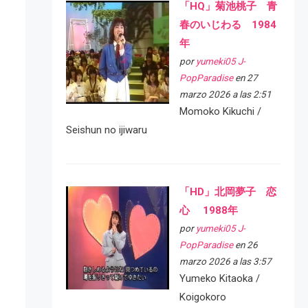
「HQ」菊池桃子 青
春のいじわる 1984
年
por
yumeki05 J-
PopParadise
en 27
marzo 2026 a las 2:51
Momoko Kikuchi /
Seishun no ijiwaru
「HD」北岡夢子 恋
心 1988年
por
yumeki05 J-
PopParadise
en 26
marzo 2026 a las 3:57
Yumeko Kitaoka /
Koigokoro