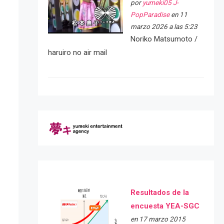
por
yumeki05 J-
PopParadise
en 11
marzo 2026 a las 5:23
Noriko Matsumoto /
haruiro no air mail
Resultados de la
encuesta YEA-SGC
en 17 marzo 2015