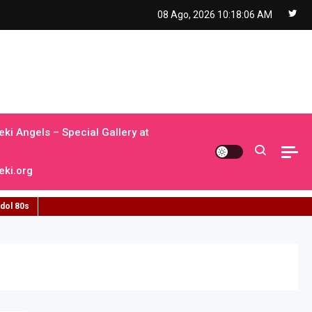
08 Ago, 2026
10:18:07 AM
ki Angels – Special Gallery at
ki.org
idol 80s