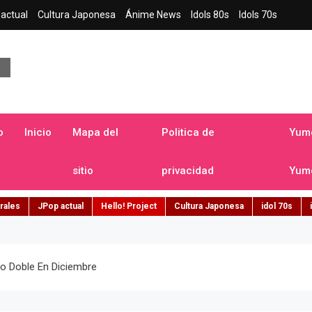
actual
Cultura Japonesa
Ánime News
Idols 80s
Idols 70s
a japonesa en español
o
Inicio
Mapa del
Politica de
Yume
sitio
privacidad
Yume
rales
JPop actual
Hello! Project
Cultura Japonesa
idol 70s
lo Doble En Diciembre