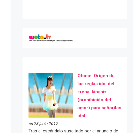
Otome: Orígen de
las reglas idol del
«renai kinshi»
(prohibición del
amor) para señoritas
idol
en 23 junio 2017
Tras el escándalo suscitado por el anuncio de