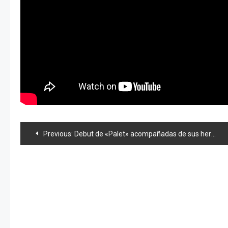
Navegación
Previous:
Debut de «Palet» acompañadas de sus hermanas mayores de «PASSPO ☆»
de
entradas