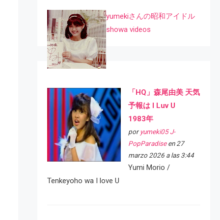
yumekiさんの昭和アイドル
showa videos
「HQ」森尾由美 天気
予報は I Luv U
1983年
por
yumeki05 J-
PopParadise
en 27
marzo 2026 a las 3:44
Yumi Morio /
Tenkeyoho wa I love U