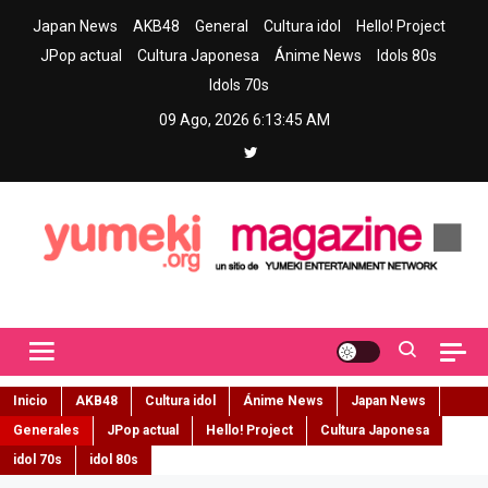
Skip
Japan News
AKB48
General
Cultura idol
Hello! Project
to
JPop actual
Cultura Japonesa
Ánime News
Idols 80s
content
Idols 70s
09 Ago, 2026
6:13:47 AM
Yumeki Magazine
Jpop y musica idol – Tu portal de jpop, movimiento idol y cultura
japonesa en español
Inicio
AKB48
Cultura idol
Ánime News
Japan News
Generales
JPop actual
Hello! Project
Cultura Japonesa
idol 70s
idol 80s