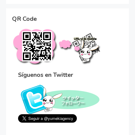
QR Code
Síguenos en Twitter