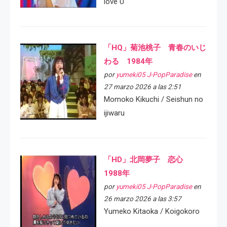
love U
「HQ」菊池桃子 青春のいじ
わる 1984年
por
yumeki05 J-PopParadise
en
27 marzo 2026 a las 2:51
Momoko Kikuchi / Seishun no
ijiwaru
「HD」北岡夢子 恋心
1988年
por
yumeki05 J-PopParadise
en
26 marzo 2026 a las 3:57
Yumeko Kitaoka / Koigokoro