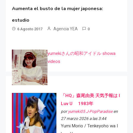
Aumenta el busto de la mujer japonesa:
estudio
Agencia YEA
6 Agosto 2017
0
yumekiさんの昭和アイドル showa
videos
「HQ」森尾由美 天気予報は I
Luv U 1983年
por
yumeki05 J-PopParadise
en
27 marzo 2026 a las 3:44
Yumi Morio / Tenkeyoho wa I