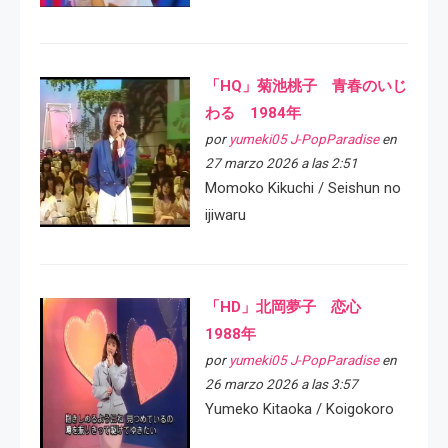
「HQ」菊池桃子 青春のいじ
わる 1984年
por
yumeki05 J-PopParadise
en
27 marzo 2026 a las 2:51
Momoko Kikuchi / Seishun no
ijiwaru
「HD」北岡夢子 恋心
1988年
por
yumeki05 J-PopParadise
en
26 marzo 2026 a las 3:57
Yumeko Kitaoka / Koigokoro