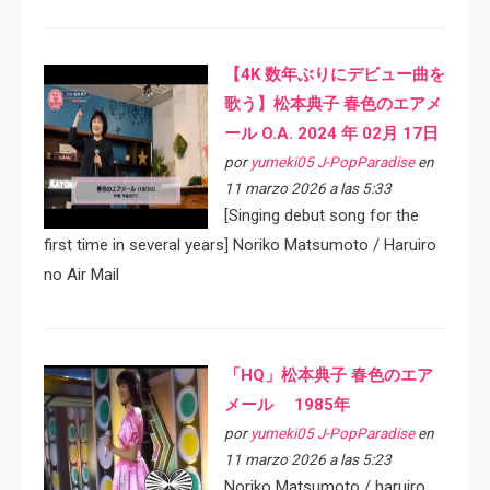
【4K 数年ぶりにデビュー曲を
歌う】松本典子 春色のエアメ
ール O.A. 2024 年 02月 17日
por
yumeki05 J-PopParadise
en
11 marzo 2026 a las 5:33
[Singing debut song for the
first time in several years] Noriko Matsumoto / Haruiro
no Air Mail
「HQ」松本典子 春色のエア
メール 1985年
por
yumeki05 J-PopParadise
en
11 marzo 2026 a las 5:23
Noriko Matsumoto / haruiro