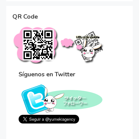
QR Code
Síguenos en Twitter