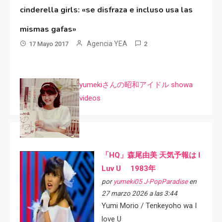
cinderella girls: «se disfraza e incluso usa las
mismas gafas»
Agencia YEA
17 Mayo 2017
2
yumekiさんの昭和アイドル showa
videos
「HQ」森尾由美 天気予報は I
Luv U 1983年
por
yumeki05 J-PopParadise
en
27 marzo 2026 a las 3:44
Yumi Morio / Tenkeyoho wa I
love U