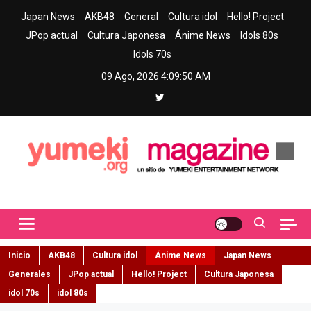
Skip
Japan News
AKB48
General
Cultura idol
Hello! Project
to
JPop actual
Cultura Japonesa
Ánime News
Idols 80s
content
Idols 70s
09 Ago, 2026
4:09:52 AM
Yumeki Magazine
Jpop y musica idol – Tu portal de jpop, movimiento idol y cultura
japonesa en español
Inicio
AKB48
Cultura idol
Ánime News
Japan News
Generales
JPop actual
Hello! Project
Cultura Japonesa
idol 70s
idol 80s