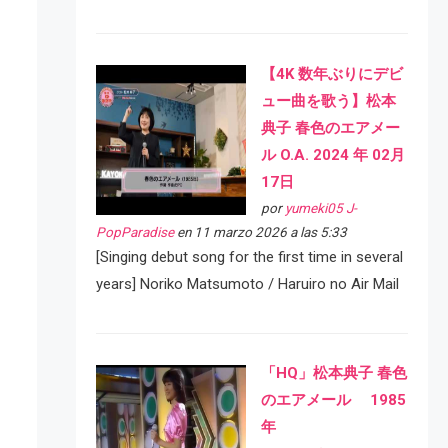
【4K 数年ぶりにデビ
ュー曲を歌う】松本
典子 春色のエアメー
ル O.A. 2024 年 02月
17日
por
yumeki05 J-
PopParadise
en 11 marzo 2026 a las 5:33
[Singing debut song for the first time in several
years] Noriko Matsumoto / Haruiro no Air Mail
「HQ」松本典子 春色
のエアメール 1985
年