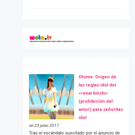
Otome: Orígen de
las reglas idol del
«renai kinshi»
(prohibición del
amor) para señoritas
idol
en 23 junio 2017
Tras el escándalo suscitado por el anuncio de