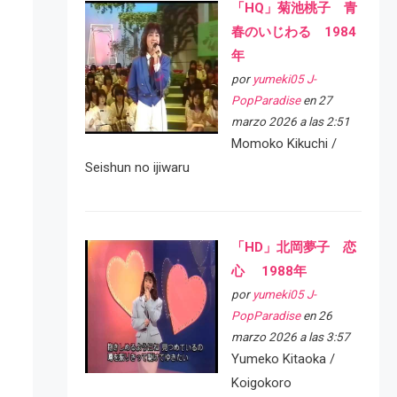
「HQ」菊池桃子 青
春のいじわる 1984
年
por
yumeki05 J-
PopParadise
en 27
marzo 2026 a las 2:51
Momoko Kikuchi /
Seishun no ijiwaru
「HD」北岡夢子 恋
心 1988年
por
yumeki05 J-
PopParadise
en 26
marzo 2026 a las 3:57
Yumeko Kitaoka /
Koigokoro