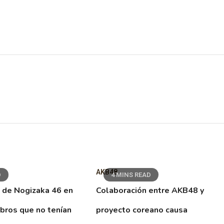
AKB48
D
4 MINS READ
 de Nogizaka 46 en
Colaboración entre AKB48 y
ibros que no tenían
proyecto coreano causa