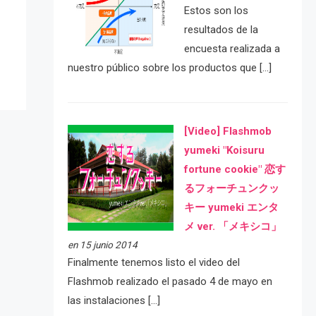
e
Estos son los
resultados de la
encuesta realizada a
nuestro público sobre los productos que […]
[Video] Flashmob
yumeki "Koisuru
fortune cookie" 恋す
るフォーチュンクッ
キー yumeki エンタ
メ ver. 「メキシコ」
en 15 junio 2014
Finalmente tenemos listo el video del
Flashmob realizado el pasado 4 de mayo en
las instalaciones […]