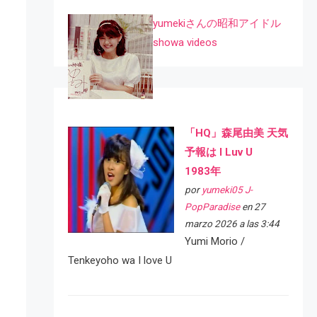
yumekiさんの昭和アイドル
showa videos
「HQ」森尾由美 天気
予報は I Luv U
1983年
por
yumeki05 J-
PopParadise
en 27
marzo 2026 a las 3:44
Yumi Morio /
Tenkeyoho wa I love U