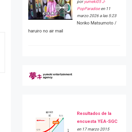
por
yumeki05 J-
PopParadise
en 11
marzo 2026 a las 5:23
Noriko Matsumoto /
haruiro no air mail
Resultados de la
encuesta YEA-SGC
en 17 marzo 2015