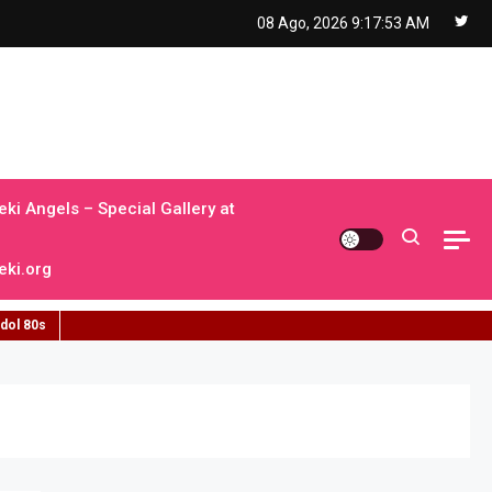
08 Ago, 2026
9:17:54 AM
ki Angels – Special Gallery at
ki.org
idol 80s