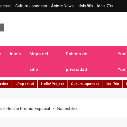
actual
Cultura Japonesa
Ánime News
Idols 80s
Idols 70s
a japonesa en español
o
Inicio
Mapa del
Politica de
Yume
sitio
privacidad
Yume
rales
JPop actual
Hello! Project
Cultura Japonesa
idol 70s
nil Recibe Premio Especial
Nadeshiko