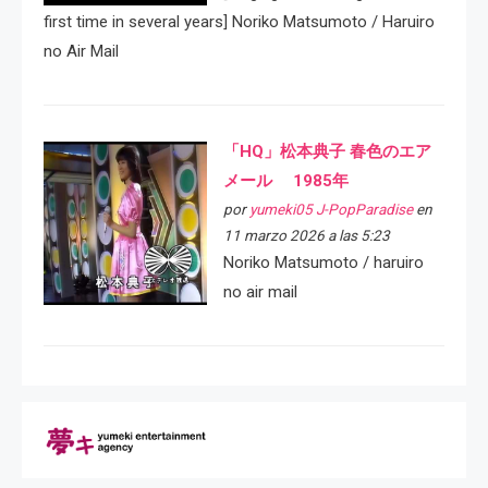
first time in several years] Noriko Matsumoto / Haruiro
no Air Mail
「HQ」松本典子 春色のエア
メール 1985年
por
yumeki05 J-PopParadise
en
11 marzo 2026 a las 5:23
Noriko Matsumoto / haruiro
no air mail