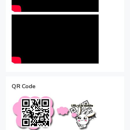
QR Code