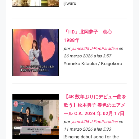
ijiwaru
「HD」北岡夢子 恋心
1988年
por
yumeki05 J-PopParadise
en
26 marzo 2026 a las 3:57
Yumeko Kitaoka / Koigokoro
【4K 数年ぶりにデビュー曲を
歌う】松本典子 春色のエアメ
ール O.A. 2024 年 02月 17日
por
yumeki05 J-PopParadise
en
11 marzo 2026 a las 5:33
[Singing debut song for the