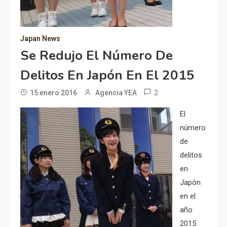
Japan News
Se Redujo El Número De
Delitos En Japón En El 2015
2
15 enero 2016
Agencia YEA
El
número
de
delitos
en
Japón
en el
año
2015