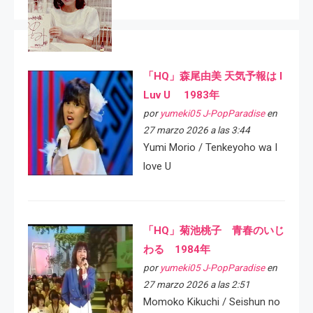
「HQ」森尾由美 天気予報は I
Luv U 1983年
por
yumeki05 J-PopParadise
en
27 marzo 2026 a las 3:44
Yumi Morio / Tenkeyoho wa I
love U
「HQ」菊池桃子 青春のいじ
わる 1984年
por
yumeki05 J-PopParadise
en
27 marzo 2026 a las 2:51
Momoko Kikuchi / Seishun no