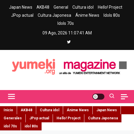
Skip
Japan News
AKB48
General
Cultura idol
Hello! Project
to
JPop actual
Cultura Japonesa
Ánime News
Idols 80s
content
Idols 70s
09 Ago, 2026
11:07:42 AM
Yumeki Magazine
Jpop y musica idol – Tu portal de jpop, movimiento idol y cultura
japonesa en español
Inicio
AKB48
Cultura idol
Ánime News
Japan News
Generales
JPop actual
Hello! Project
Cultura Japonesa
idol 70s
idol 80s