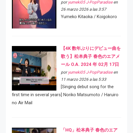
por
yumeki05 J-PopParadise
en
26 marzo 2026 a las 3:57
Yumeko Kitaoka / Koigokoro
【4K 数年ぶりにデビュー曲を
歌う】松本典子 春色のエアメ
ール O.A. 2024 年 02月 17日
por
yumeki05 J-PopParadise
en
11 marzo 2026 a las 5:33
[Singing debut song for the
first time in several years] Noriko Matsumoto / Haruiro
no Air Mail
「HQ」松本典子 春色のエア