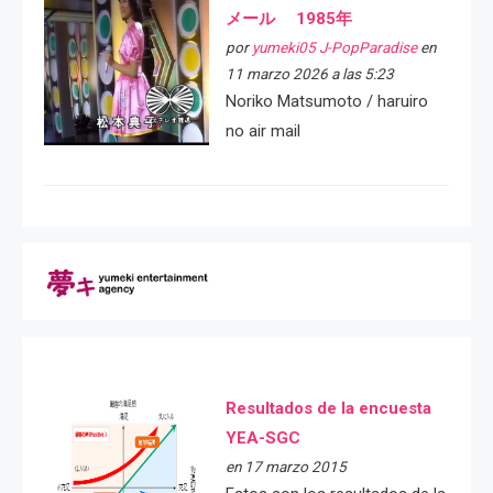
メール 1985年
por
yumeki05 J-PopParadise
en
11 marzo 2026 a las 5:23
Noriko Matsumoto / haruiro
no air mail
Resultados de la encuesta
YEA-SGC
en 17 marzo 2015