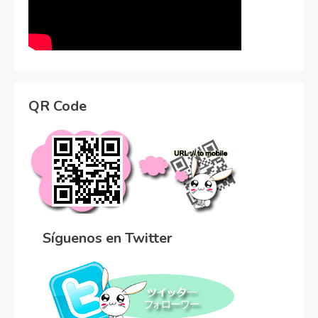
QR Code
Síguenos en Twitter