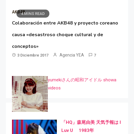
AKB48
4 MINS READ
Colaboración entre AKB48 y proyecto coreano
causa «desastroso choque cultural y de
conceptos»
Agencia YEA
3 Diciembre 2017
7
yumekiさんの昭和アイドル showa
videos
「HQ」森尾由美 天気予報は I
Luv U 1983年