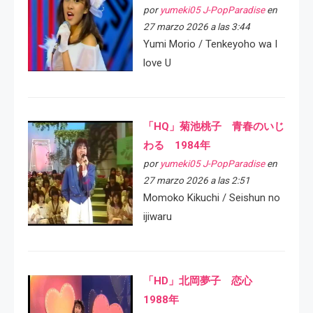
por
yumeki05 J-PopParadise
en
27 marzo 2026 a las 3:44
Yumi Morio / Tenkeyoho wa I
love U
「HQ」菊池桃子 青春のいじ
わる 1984年
por
yumeki05 J-PopParadise
en
27 marzo 2026 a las 2:51
Momoko Kikuchi / Seishun no
ijiwaru
「HD」北岡夢子 恋心
1988年