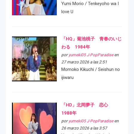
Yumi Morio / Tenkeyoho wa I
love U
「HQ」菊池桃子 青春のいじ
わる 1984年
por
yumeki05 J-PopParadise
en
27 marzo 2026 a las 2:51
Momoko Kikuchi / Seishun no
ijiwaru
「HD」北岡夢子 恋心
1988年
por
yumeki05 J-PopParadise
en
26 marzo 2026 a las 3:57