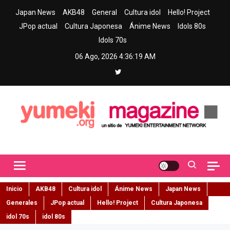
Skip
Japan News
AKB48
General
Cultura idol
Hello! Project
to
JPop actual
Cultura Japonesa
Ánime News
Idols 80s
content
Idols 70s
06 Ago, 2026
4:36:20 AM
Yumeki Magazine
Jpop y musica idol – Tu portal de jpop, movimiento idol y cultura
japonesa en español
Inicio
AKB48
Cultura idol
Ánime News
Japan News
Generales
JPop actual
Hello! Project
Cultura Japonesa
idol 70s
idol 80s