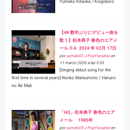
Yumeko Kitaoka / Koigokoro
【4K 数年ぶりにデビュー曲を
歌う】松本典子 春色のエアメ
ール O.A. 2024 年 02月 17日
por
yumeki05 J-PopParadise
en
11 marzo 2026 a las 5:33
[Singing debut song for the
first time in several years] Noriko Matsumoto / Haruiro
no Air Mail
「HQ」松本典子 春色のエア
メール 1985年
por
yumeki05 J-PopParadise
en