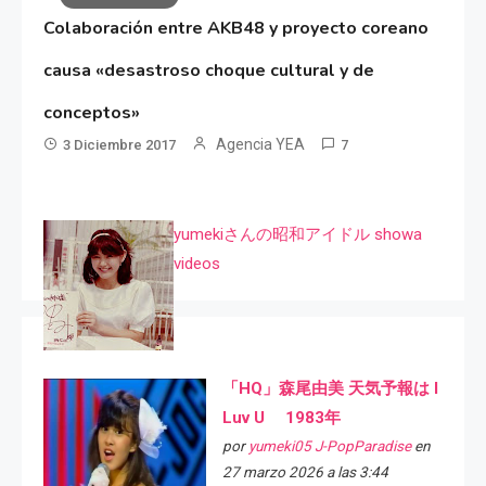
Colaboración entre AKB48 y proyecto coreano
causa «desastroso choque cultural y de
conceptos»
Agencia YEA
3 Diciembre 2017
7
yumekiさんの昭和アイドル showa
videos
「HQ」森尾由美 天気予報は I
Luv U 1983年
por
yumeki05 J-PopParadise
en
27 marzo 2026 a las 3:44