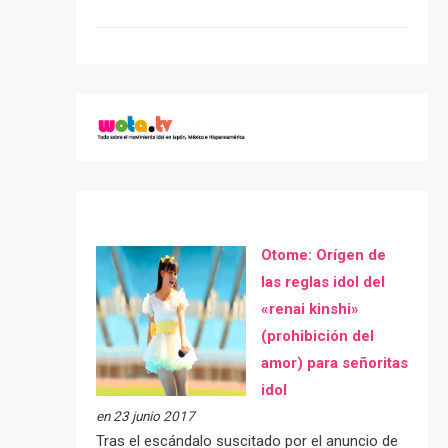
Otome: Orígen de
las reglas idol del
«renai kinshi»
(prohibición del
amor) para señoritas
idol
en 23 junio 2017
Tras el escándalo suscitado por el anuncio de