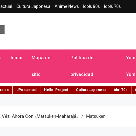
actual
Cultura Japonesa
Ánime News
Idols 80s
Idols 70s
a japonesa en español
o
Inicio
Mapa del
Politica de
Yume
sitio
privacidad
Yume
rales
JPop actual
Hello! Project
Cultura Japonesa
idol 70s
ra Véz, Ahora Con «Matsuken-Maharajá»
Matsuken