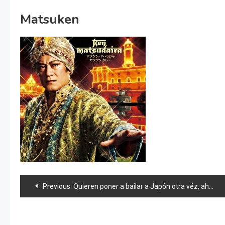
Matsuken
Navegación
Previous:
Quieren poner a bailar a Japón otra véz, ahora con «Matsuken-Maharajá»
de