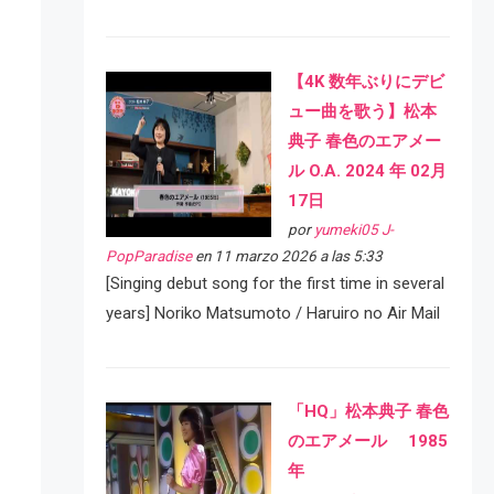
【4K 数年ぶりにデビ
ュー曲を歌う】松本
典子 春色のエアメー
ル O.A. 2024 年 02月
17日
por
yumeki05 J-
PopParadise
en 11 marzo 2026 a las 5:33
[Singing debut song for the first time in several
years] Noriko Matsumoto / Haruiro no Air Mail
「HQ」松本典子 春色
のエアメール 1985
年