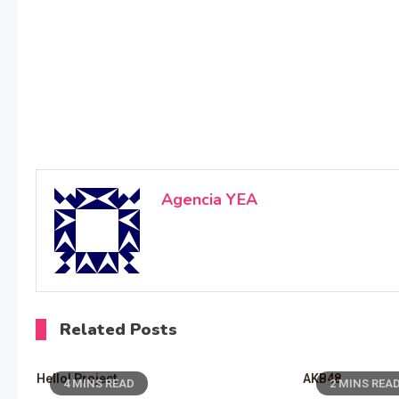
Agencia YEA
Related Posts
Hello! Project
AKB48
4 MINS READ
2 MINS REA