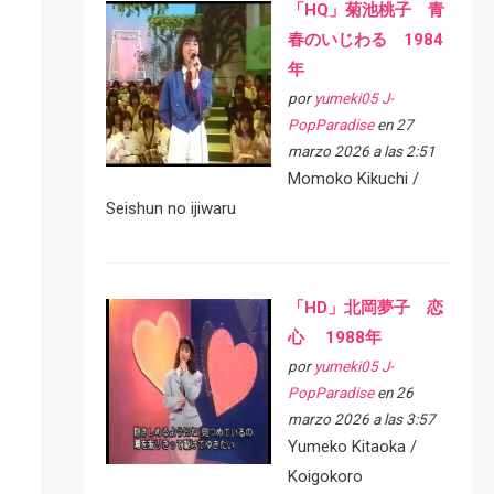
「HQ」菊池桃子 青
春のいじわる 1984
年
por
yumeki05 J-
PopParadise
en 27
marzo 2026 a las 2:51
Momoko Kikuchi /
Seishun no ijiwaru
「HD」北岡夢子 恋
心 1988年
por
yumeki05 J-
PopParadise
en 26
marzo 2026 a las 3:57
Yumeko Kitaoka /
Koigokoro