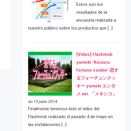
Estos son los
resultados de la
encuesta realizada a
e
nuestro público sobre los productos que […]
[Video] Flashmob
yumeki "Koisuru
fortune cookie" 恋す
るフォーチュンクッ
キー yumeki エンタ
メ ver. 「メキシコ」
en 15 junio 2014
Finalmente tenemos listo el video del
Flashmob realizado el pasado 4 de mayo en
las instalaciones […]