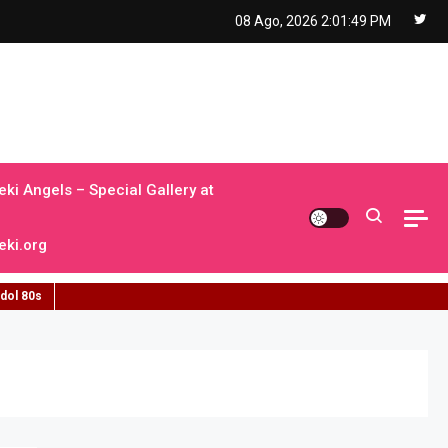
08 Ago, 2026
2:01:50 PM
ki Angels – Special Gallery at
ki.org
idol 80s