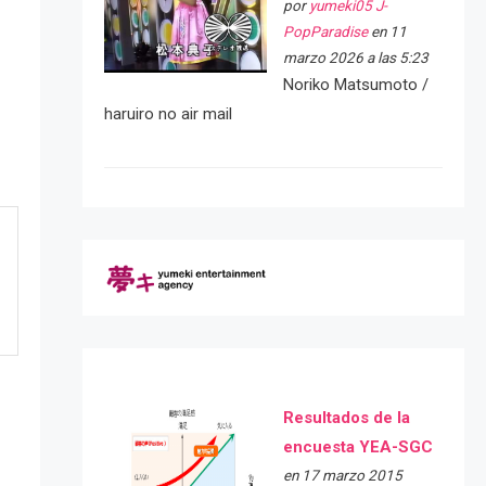
por
yumeki05 J-
PopParadise
en 11
marzo 2026 a las 5:23
Noriko Matsumoto /
haruiro no air mail
Resultados de la
encuesta YEA-SGC
en 17 marzo 2015