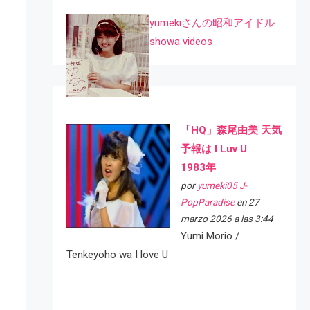
yumekiさんの昭和アイドル
showa videos
「HQ」森尾由美 天気
予報は I Luv U
1983年
por
yumeki05 J-
PopParadise
en 27
marzo 2026 a las 3:44
Yumi Morio /
Tenkeyoho wa I love U