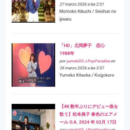
27 marzo 2026 a las 2:51
Momoko Kikuchi / Seishun no
ijiwaru
「HD」北岡夢子 恋心
1988年
por
yumeki05 J-PopParadise
en
26 marzo 2026 a las 3:57
Yumeko Kitaoka / Koigokoro
【4K 数年ぶりにデビュー曲を
歌う】松本典子 春色のエアメ
ール O.A. 2024 年 02月 17日
por
yumeki05 J-PopParadise
en