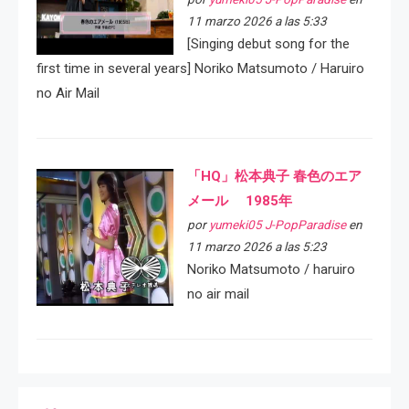
11 marzo 2026 a las 5:33
[Singing debut song for the
first time in several years] Noriko Matsumoto / Haruiro
no Air Mail
「HQ」松本典子 春色のエア
メール 1985年
por
yumeki05 J-PopParadise
en
11 marzo 2026 a las 5:23
Noriko Matsumoto / haruiro
no air mail