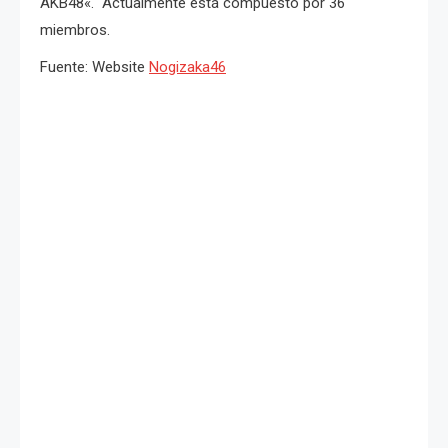
AKB48
«. Actualmente está compuesto por 36
miembros.
Fuente: Website
Nogizaka46