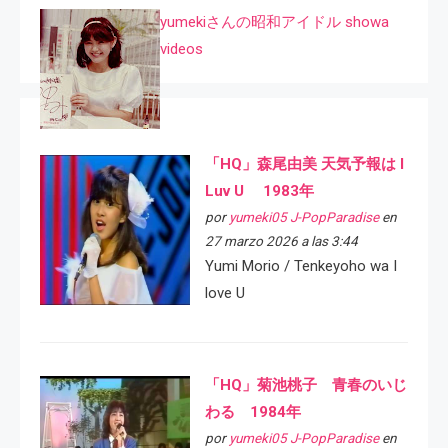
yumekiさんの昭和アイドル showa
videos
「HQ」森尾由美 天気予報は I
Luv U 1983年
por
yumeki05 J-PopParadise
en
27 marzo 2026 a las 3:44
Yumi Morio / Tenkeyoho wa I
love U
「HQ」菊池桃子 青春のいじ
わる 1984年
por
yumeki05 J-PopParadise
en