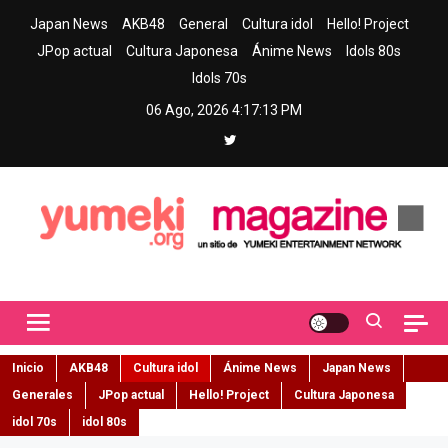
Skip
Japan News
AKB48
General
Cultura idol
Hello! Project
to
JPop actual
Cultura Japonesa
Ánime News
Idols 80s
content
Idols 70s
06 Ago, 2026
4:17:15 PM
Yumeki Magazine
Jpop y musica idol – Tu portal de jpop, movimiento idol y cultura
japonesa en español
Inicio
AKB48
Cultura idol
Ánime News
Japan News
Generales
JPop actual
Hello! Project
Cultura Japonesa
idol 70s
idol 80s