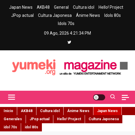
Skip
Japan News
AKB48
General
Cultura idol
Hello! Project
to
JPop actual
Cultura Japonesa
Ánime News
Idols 80s
content
Idols 70s
09 Ago, 2026
4:21:35 PM
Yumeki Magazine
Jpop y musica idol – Tu portal de jpop, movimiento idol y cultura
japonesa en español
Inicio
AKB48
Cultura idol
Ánime News
Japan News
Generales
JPop actual
Hello! Project
Cultura Japonesa
idol 70s
idol 80s