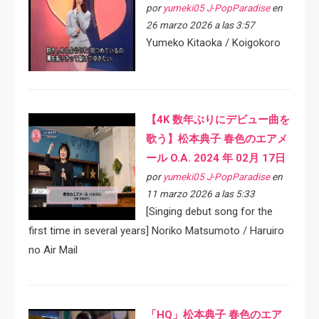
por
yumeki05 J-PopParadise
en
26 marzo 2026 a las 3:57
Yumeko Kitaoka / Koigokoro
【4K 数年ぶりにデビュー曲を
歌う】松本典子 春色のエアメ
ール O.A. 2024 年 02月 17日
por
yumeki05 J-PopParadise
en
11 marzo 2026 a las 5:33
[Singing debut song for the
first time in several years] Noriko Matsumoto / Haruiro
no Air Mail
「HQ」松本典子 春色のエア