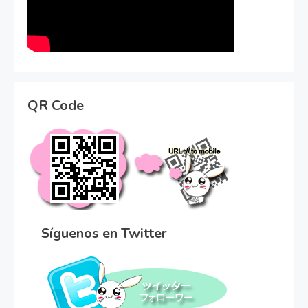
QR Code
Síguenos en Twitter