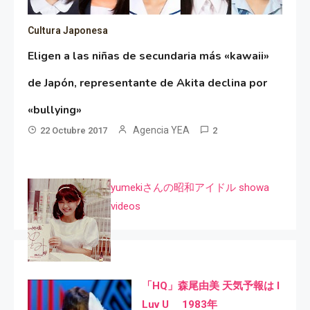
Cultura Japonesa
Eligen a las niñas de secundaria más «kawaii»
de Japón, representante de Akita declina por
«bullying»
Agencia YEA
22 Octubre 2017
2
yumekiさんの昭和アイドル showa
videos
「HQ」森尾由美 天気予報は I
Luv U 1983年