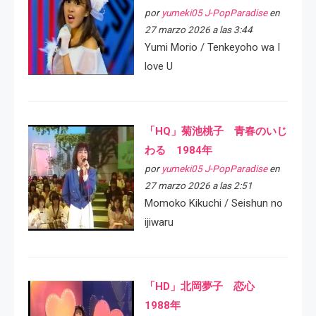
por
yumeki05 J-PopParadise
en
27 marzo 2026 a las 3:44
Yumi Morio / Tenkeyoho wa I
love U
「HQ」菊池桃子 青春のいじ
わる 1984年
por
yumeki05 J-PopParadise
en
27 marzo 2026 a las 2:51
Momoko Kikuchi / Seishun no
ijiwaru
「HD」北岡夢子 恋心
1988年