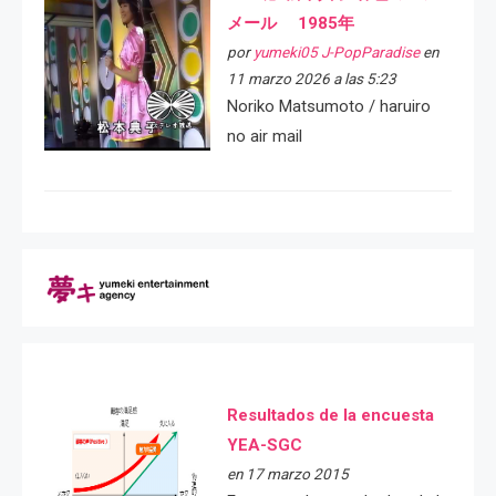
メール 1985年
por
yumeki05 J-PopParadise
en
11 marzo 2026 a las 5:23
Noriko Matsumoto / haruiro
no air mail
Resultados de la encuesta
YEA-SGC
en 17 marzo 2015