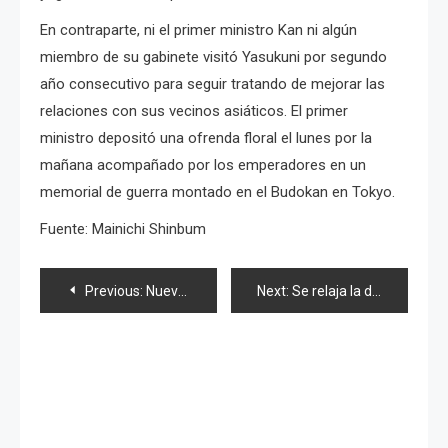
En contraparte, ni el primer ministro Kan ni algún
miembro de su gabinete visitó Yasukuni por segundo
año consecutivo para seguir
tratando de mejorar las
relaciones con sus vecinos asiáticos. El primer
ministro
depositó una ofrenda floral el lunes por la
mañana acompañado por los emperadores en un
memorial de guerra montado en el Budokan en Tokyo.
Fuente: Mainichi Shinbum
Navegación
Previous:
Nuevas 5 integrantes de «S/mileage»
Next:
Se relaja la disciplina en NMB48, 2a. llamada de atención de «wotas»
de
entradas