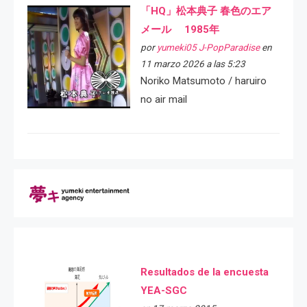
「HQ」松本典子 春色のエア
メール 1985年
por
yumeki05 J-PopParadise
en
11 marzo 2026 a las 5:23
Noriko Matsumoto / haruiro
no air mail
Resultados de la encuesta
YEA-SGC