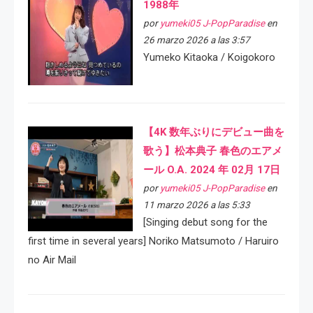
1988年
por
yumeki05 J-PopParadise
en
26 marzo 2026 a las 3:57
Yumeko Kitaoka / Koigokoro
【4K 数年ぶりにデビュー曲を
歌う】松本典子 春色のエアメ
ール O.A. 2024 年 02月 17日
por
yumeki05 J-PopParadise
en
11 marzo 2026 a las 5:33
[Singing debut song for the
first time in several years] Noriko Matsumoto / Haruiro
no Air Mail