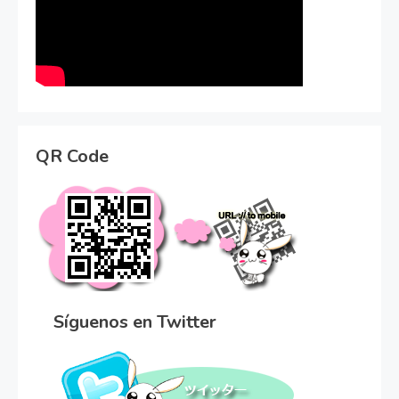
QR Code
Síguenos en Twitter