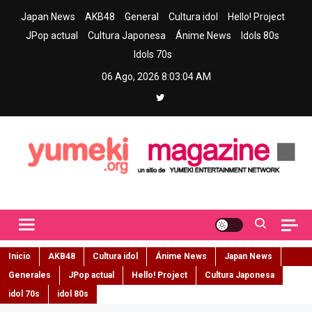
Skip
Japan News
AKB48
General
Cultura idol
Hello! Project
to
JPop actual
Cultura Japonesa
Ánime News
Idols 80s
content
Idols 70s
06 Ago, 2026
8:03:05 AM
Yumeki Magazine
Jpop y musica idol – Tu portal de jpop, movimiento idol y cultura
japonesa en español
Inicio
AKB48
Cultura idol
Ánime News
Japan News
Generales
JPop actual
Hello! Project
Cultura Japonesa
idol 70s
idol 80s