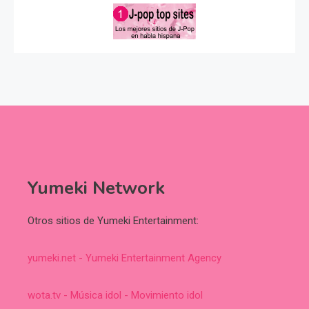
Yumeki Network
Otros sitios de Yumeki Entertainment:
yumeki.net - Yumeki Entertainment Agency
wota.tv - Música idol - Movimiento idol