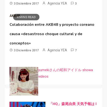
Agencia YEA
3 Diciembre 2017
3
AKB48
4 MINS READ
Colaboración entre AKB48 y proyecto coreano
causa «desastroso choque cultural y de
conceptos»
Agencia YEA
3 Diciembre 2017
7
yumekiさんの昭和アイドル showa
videos
「HQ」森尾由美 天気予報は I