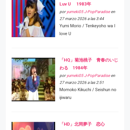
Luv U 1983年
por
yumeki05 J-PopParadise
en
27 marzo 2026 a las 3:44
Yumi Morio / Tenkeyoho wa I
love U
「HQ」菊池桃子 青春のいじ
わる 1984年
por
yumeki05 J-PopParadise
en
27 marzo 2026 a las 2:51
Momoko Kikuchi / Seishun no
ijiwaru
「HD」北岡夢子 恋心