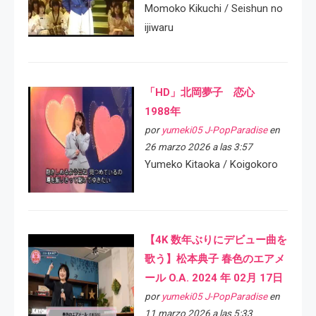
Momoko Kikuchi / Seishun no
ijiwaru
「HD」北岡夢子 恋心
1988年
por
yumeki05 J-PopParadise
en
26 marzo 2026 a las 3:57
Yumeko Kitaoka / Koigokoro
【4K 数年ぶりにデビュー曲を
歌う】松本典子 春色のエアメ
ール O.A. 2024 年 02月 17日
por
yumeki05 J-PopParadise
en
11 marzo 2026 a las 5:33