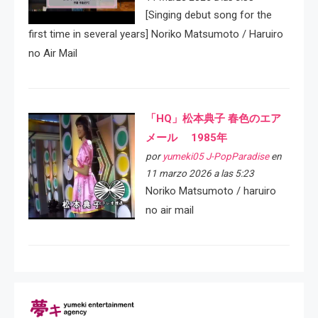
[Singing debut song for the
first time in several years] Noriko Matsumoto / Haruiro
no Air Mail
「HQ」松本典子 春色のエア
メール 1985年
por
yumeki05 J-PopParadise
en
11 marzo 2026 a las 5:23
Noriko Matsumoto / haruiro
no air mail