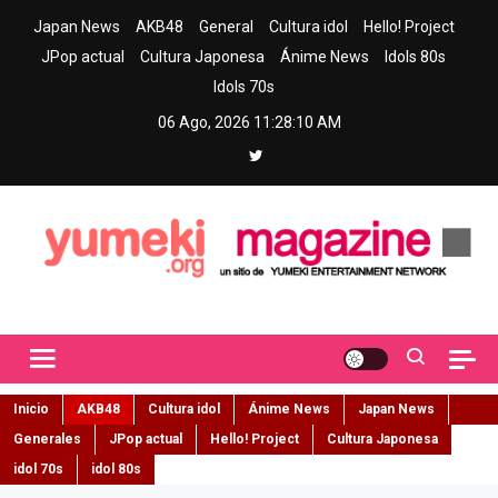
Skip
Japan News
AKB48
General
Cultura idol
Hello! Project
to
JPop actual
Cultura Japonesa
Ánime News
Idols 80s
content
Idols 70s
06 Ago, 2026
11:28:11 AM
Yumeki Magazine
Jpop y musica idol – Tu portal de jpop, movimiento idol y cultura
japonesa en español
Inicio
AKB48
Cultura idol
Ánime News
Japan News
Generales
JPop actual
Hello! Project
Cultura Japonesa
idol 70s
idol 80s