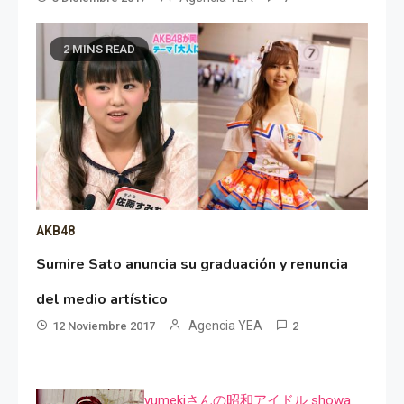
2 MINS READ
AKB48
Sumire Sato anuncia su graduación y renuncia
del medio artístico
Agencia YEA
12 Noviembre 2017
2
yumekiさんの昭和アイドル showa