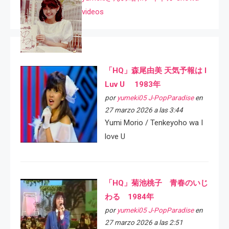
videos
「HQ」森尾由美 天気予報は I
Luv U 1983年
por
yumeki05 J-PopParadise
en
27 marzo 2026 a las 3:44
Yumi Morio / Tenkeyoho wa I
love U
「HQ」菊池桃子 青春のいじ
わる 1984年
por
yumeki05 J-PopParadise
en
27 marzo 2026 a las 2:51