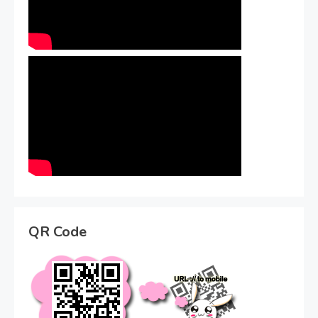
QR Code